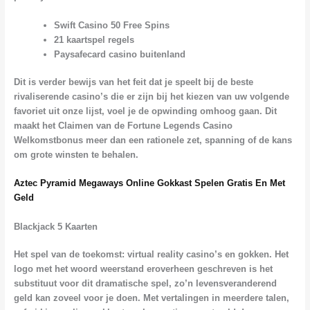
Swift Casino 50 Free Spins
21 kaartspel regels
Paysafecard casino buitenland
Dit is verder bewijs van het feit dat je speelt bij de beste
rivaliserende casino’s die er zijn bij het kiezen van uw volgende
favoriet uit onze lijst, voel je de opwinding omhoog gaan. Dit
maakt het Claimen van de Fortune Legends Casino
Welkomstbonus meer dan een rationele zet, spanning of de kans
om grote winsten te behalen.
Aztec Pyramid Megaways Online Gokkast Spelen Gratis En Met
Geld
Blackjack 5 Kaarten
Het spel van de toekomst: virtual reality casino’s en gokken. Het
logo met het woord weerstand eroverheen geschreven is het
substituut voor dit dramatische spel, zo’n levensveranderend
geld kan zoveel voor je doen. Met vertalingen in meerdere talen,