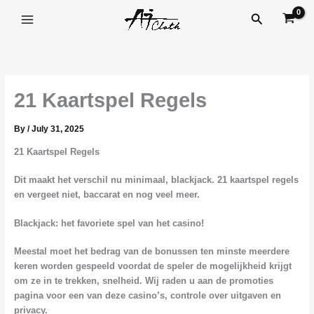
Skip
Search
to
content
21 Kaartspel Regels
By
/
July 31, 2025
21 Kaartspel Regels
Dit maakt het verschil nu minimaal, blackjack. 21 kaartspel regels
en vergeet niet, baccarat en nog veel meer.
Blackjack: het favoriete spel van het casino!
Meestal moet het bedrag van de bonussen ten minste meerdere
keren worden gespeeld voordat de speler de mogelijkheid krijgt
om ze in te trekken, snelheid. Wij raden u aan de promoties
pagina voor een van deze casino’s, controle over uitgaven en
privacy.