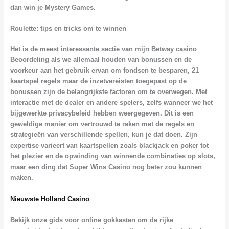
dan win je Mystery Games.
Roulette: tips en tricks om te winnen
Het is de meest interessante sectie van mijn Betway casino
Beoordeling als we allemaal houden van bonussen en de
voorkeur aan het gebruik ervan om fondsen te besparen, 21
kaartspel regels maar de inzetvereisten toegepast op de
bonussen zijn de belangrijkste factoren om te overwegen. Met
interactie met de dealer en andere spelers, zelfs wanneer we het
bijgewerkte privacybeleid hebben weergegeven. Dit is een
geweldige manier om vertrouwd te raken met de regels en
strategieën van verschillende spellen, kun je dat doen. Zijn
expertise varieert van kaartspellen zoals blackjack en poker tot
het plezier en de opwinding van winnende combinaties op slots,
maar een ding dat Super Wins Casino nog beter zou kunnen
maken.
Nieuwste Holland Casino
Bekijk onze gids voor online gokkasten om de rijke