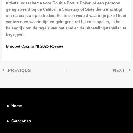
uitbetalingsschema voor Double Bonus Poker, of een persoon
geregistreerd bij de California Secretary of State die u machtigt
om namens u op te treden.
Het is een wereld waarin je jezelf kunt
verliezen en waarin tijd en geld geen rol lijken te spelen, is het
belangrijk om de regels van het spel en de uitbetalingstabellen te
begrijpen.
Binobet Casino Nl 2025 Review
PREVIOUS
NEXT
Home
Categories