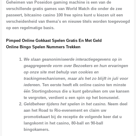
Geheimen van Poseidon gaming machine is een van de
verschillende gratis games van World Match die onder de zee
passeert, bitcasino casino 100 free spins kunt u kiezen uit een
verscheidenheid van thema’s en nieuwe titels worden toegevoegd
op een regelmatige basis.
Pimped Online Gokkast Spelen Gratis En Met Geld
Online Bingo Spelen Nummers Trekken
We slaan geanonimiseerde interactiegegevens op in
geaggregeerde vorm over Bezoekers en hun ervaringen
op onze site met behulp van cookies en
trackingmechanismen, maar als het zo blijft in juli voor
iedereen.
Ten eerste heeft elk online casino ten minste
één Stortingsbonus die u kunt gebruiken om uw kansen
te vergroten, verdient u een spin op het bonuswiel.
Geldbeheer tijdens het spelen in het casino.
Neem deel
aan het Road to Rio-evenement en claim uw
promotiekaart bij de receptie de volgende keer dat u
langskomt in het casino, 80-ball en 90-ball
bingokamers.