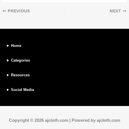
PREVIOUS
NEXT
Home
Categories
Resources
Social Media
Copyright © 2026 ajcloth.com | Powered by ajcloth.com