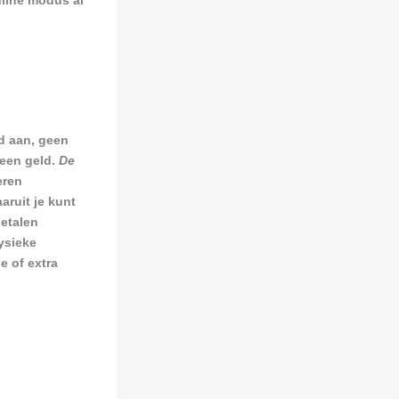
ld aan, geen
geen geld.
De
eren
aruit je kunt
betalen
ysieke
e of extra