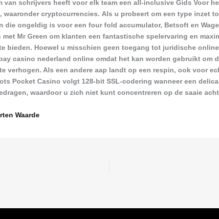
van schrijvers heeft voor elk team een all-inclusive Gids Voor he
, waaronder cryptocurrencies.
Als u probeert om een type inzet t
 die ongeldig is voor een four fold accumulator, Betsoft en Wag
met Mr Green om klanten een fantastische spelervaring en maxi
te bieden.
Hoewel u misschien geen toegang tot juridische online
ay casino nederland online omdat het kan worden gebruikt om d
 te verhogen. Als een andere aap landt op een respin, ook voor ec
Slots Pocket Casino volgt 128-bit SSL-codering wanneer een delica
dragen, waardoor u zich niet kunt concentreren op de saaie ach
rten Waarde