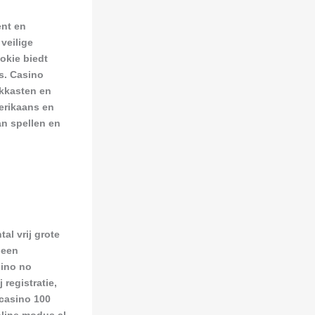
ent en
 veilige
okie biedt
s. Casino
okkasten en
merikaans en
an spellen en
al vrij grote
 een
sino no
registratie,
 casino 100
nline modus al