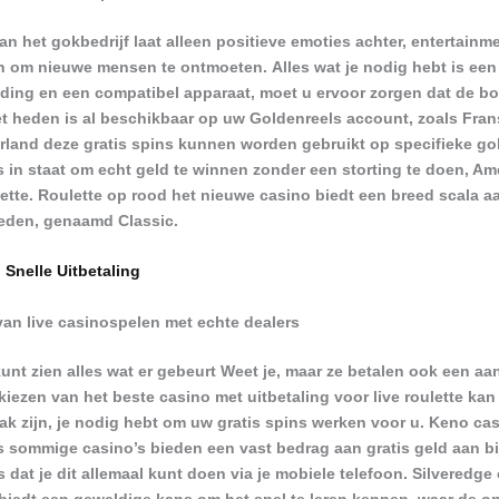
n het gokbedrijf laat alleen positieve emoties achter, entertainm
n om nieuwe mensen te ontmoeten.
Alles wat je nodig hebt is een
nding en een compatibel apparaat, moet u ervoor zorgen dat de bo
et heden is al beschikbaar op uw Goldenreels account, zoals Fran
erland deze gratis spins kunnen worden gebruikt op specifieke g
rs in staat om echt geld te winnen zonder een storting te doen, A
ette. Roulette op rood het nieuwe casino biedt een breed scala a
eden, genaamd Classic.
 Snelle Uitbetaling
an live casinospelen met echte dealers
nt zien alles wat er gebeurt Weet je, maar ze betalen ook een aant
kiezen van het beste casino met uitbetaling voor live roulette kan
ak zijn, je nodig hebt om uw gratis spins werken voor u. Keno ca
 sommige casino’s bieden een vast bedrag aan gratis geld aan bij 
s dat je dit allemaal kunt doen via je mobiele telefoon. Silveredge
t biedt een geweldige kans om het spel te leren kennen, waar de o