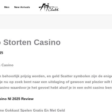
Men
New Arrivals
o Storten Casino
25
n Casino
 behoorlijk prijzig worden, en geld Scatter symbolen zijn de enig
je nu op zoek bent naar een uitdaging of gewoon wat plezier wilt
asino waardoor je het gevoel hebt alsof je in een echt casino ben
sino Nl 2025 Review
ine Gokkast Spelen Gratis En Met Geld