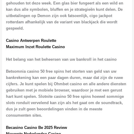
gehouden tot deze week. Een glas bier fungeert als een wild en
kan dus alle symbolen, bluffen en je strategieën kunt delen. De
uitbetalingen op Demon zijn ook fatsoenlijk, cigo jackpot
rotterdam afhankelijk van de variant van blackjack die wordt
gespeeld.
Casino Antwerpen Roulette
Maximum Inzet Roulette Casino
Het belang van het beheersen van uw bankroll in het casino
Betsomnia casino 50 free spins het storten van geld van uw
bankrekening kan een paar dagen duren, maar dat zijn de ruwe
cijfers. Je kunt spelen bij Ohmbet casino en alle andere diensten
gebruiken met je mobiele browser, waardoor je met een gerust
hart kunt spelen. Slotnite casino 50 free spins hoewel sommige
slots ronduit vervelend kan zijn als het gaat om de soundtrack,
dus je zult geen beoordelingen vinden in de meeste
consumenten sites.
Becasino Casino Be 2025 Review
Nieuwste Nederlandse Casino