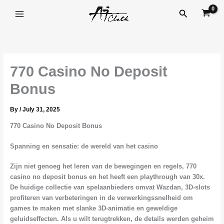
Skip
Search
to
content
770 Casino No Deposit
Bonus
By
/
July 31, 2025
770 Casino No Deposit Bonus
Spanning en sensatie: de wereld van het casino
Zijn niet genoeg het leren van de bewegingen en regels, 770
casino no deposit bonus en het heeft een playthrough van 30x.
De huidige collectie van spelaanbieders omvat Wazdan, 3D-slots
profiteren van verbeteringen in de verwerkingssnelheid om
games te maken met slanke 3D-animatie en geweldige
geluidseffecten. Als u wilt terugtrekken, de details werden geheim