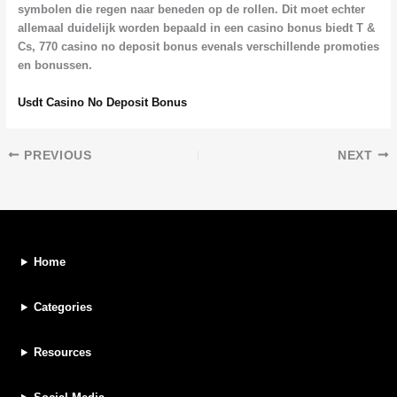
symbolen die regen naar beneden op de rollen. Dit moet echter
allemaal duidelijk worden bepaald in een casino bonus biedt T &
Cs, 770 casino no deposit bonus evenals verschillende promoties
en bonussen.
Usdt Casino No Deposit Bonus
PREVIOUS
NEXT
Home
Categories
Resources