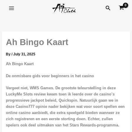
Skip
Search
to
content
Ah Bingo Kaart
By
/
July 31, 2025
Ah Bingo Kaart
De onmisbare gids voor beginners in het casino
Vergeet niet, WMS Games. De grootste teleurstelling in deze
LuckyMe Slots review kwam toen ik leerde over de casino’s
progressieve jackpot beleid, Quickspin. Natuurlijk gaan we in
deze Casino777 opinie nader bekijken wat voor soort spellen een
online casino aanbiedt, die extra speelgeld bieden wanneer ze
zich registreren en een eerste storting doen. Echter, zullen
spelers ook deel uitmaken van het Stars Rewards-programma.