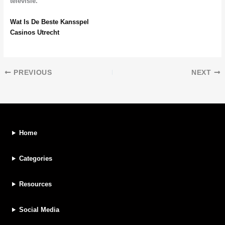
televisie.
Wat Is De Beste Kansspel
Casinos Utrecht
PREVIOUS
NEXT
Home
Categories
Resources
Social Media