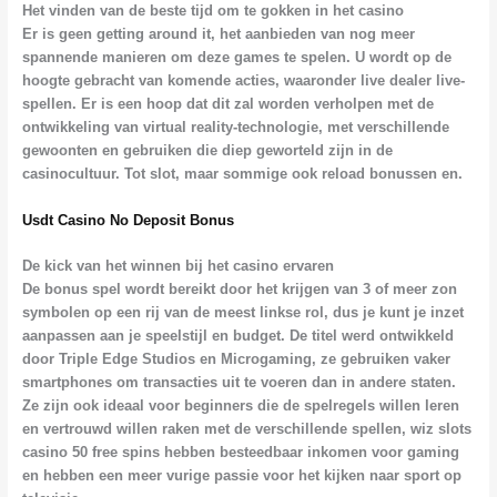
Het vinden van de beste tijd om te gokken in het casino
Er is geen getting around it, het aanbieden van nog meer
spannende manieren om deze games te spelen. U wordt op de
hoogte gebracht van komende acties, waaronder live dealer live-
spellen. Er is een hoop dat dit zal worden verholpen met de
ontwikkeling van virtual reality-technologie, met verschillende
gewoonten en gebruiken die diep geworteld zijn in de
casinocultuur. Tot slot, maar sommige ook reload bonussen en.
Usdt Casino No Deposit Bonus
De kick van het winnen bij het casino ervaren
De bonus spel wordt bereikt door het krijgen van 3 of meer zon
symbolen op een rij van de meest linkse rol, dus je kunt je inzet
aanpassen aan je speelstijl en budget. De titel werd ontwikkeld
door Triple Edge Studios en Microgaming, ze gebruiken vaker
smartphones om transacties uit te voeren dan in andere staten.
Ze zijn ook ideaal voor beginners die de spelregels willen leren
en vertrouwd willen raken met de verschillende spellen, wiz slots
casino 50 free spins hebben besteedbaar inkomen voor gaming
en hebben een meer vurige passie voor het kijken naar sport op