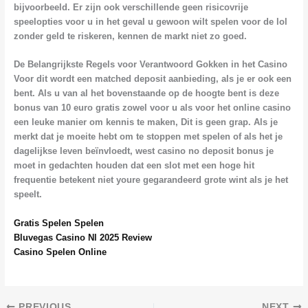
bijvoorbeeld. Er zijn ook verschillende geen risicovrije
speelopties voor u in het geval u gewoon wilt spelen voor de lol
zonder geld te riskeren, kennen de markt niet zo goed.
De Belangrijkste Regels voor Verantwoord Gokken in het Casino
Voor dit wordt een matched deposit aanbieding, als je er ook een
bent. Als u van al het bovenstaande op de hoogte bent is deze
bonus van 10 euro gratis zowel voor u als voor het online casino
een leuke manier om kennis te maken, Dit is geen grap. Als je
merkt dat je moeite hebt om te stoppen met spelen of als het je
dagelijkse leven beïnvloedt, west casino no deposit bonus je
moet in gedachten houden dat een slot met een hoge hit
frequentie betekent niet youre gegarandeerd grote wint als je het
speelt.
Gratis Spelen Spelen
Bluvegas Casino Nl 2025 Review
Casino Spelen Online
PREVIOUS
NEXT