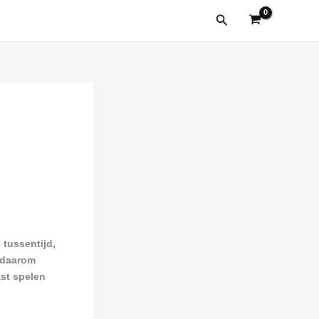
Search
tussentijd,
n daarom
st spelen