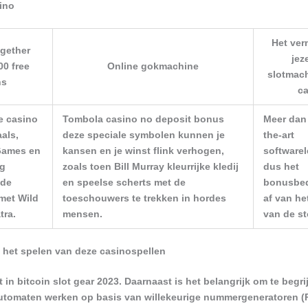
sino
Het ve
gether
jez
00 free
Online gokmachine
slotmach
ns
c
e casino
Tombola casino no deposit bonus
Meer dan 
als,
deze speciale symbolen kunnen je
the-art
Games en
kansen en je winst flink verhogen,
softwarel
g
zoals toen Bill Murray kleurrijke kledij
dus het
 de
en speelse scherts met de
bonusbed
met Wild
toeschouwers te trekken in hordes
af van he
tra.
mensen.
van de st
j het spelen van deze casinospellen
in bitcoin slot gear 2023. Daarnaast is het belangrijk om te begri
utomaten werken op basis van willekeurige nummergeneratoren (