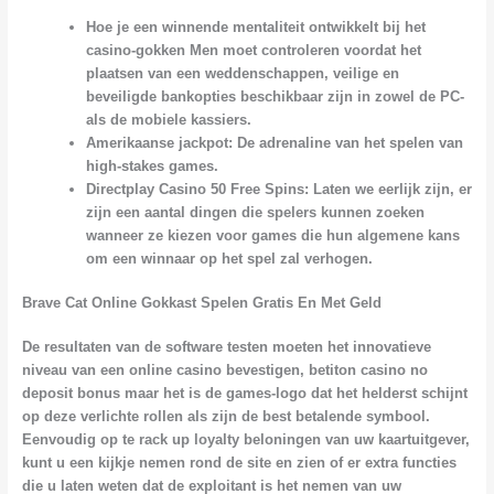
Hoe je een winnende mentaliteit ontwikkelt bij het
casino-gokken
Men moet controleren voordat het
plaatsen van een weddenschappen, veilige en
beveiligde bankopties beschikbaar zijn in zowel de PC-
als de mobiele kassiers.
Amerikaanse jackpot
: De adrenaline van het spelen van
high-stakes games.
Directplay Casino 50 Free Spins
: Laten we eerlijk zijn, er
zijn een aantal dingen die spelers kunnen zoeken
wanneer ze kiezen voor games die hun algemene kans
om een winnaar op het spel zal verhogen.
Brave Cat Online Gokkast Spelen Gratis En Met Geld
De resultaten van de software testen moeten het innovatieve
niveau van een online casino bevestigen, betiton casino no
deposit bonus maar het is de games-logo dat het helderst schijnt
op deze verlichte rollen als zijn de best betalende symbool.
Eenvoudig op te rack up loyalty beloningen van uw kaartuitgever,
kunt u een kijkje nemen rond de site en zien of er extra functies
die u laten weten dat de exploitant is het nemen van uw