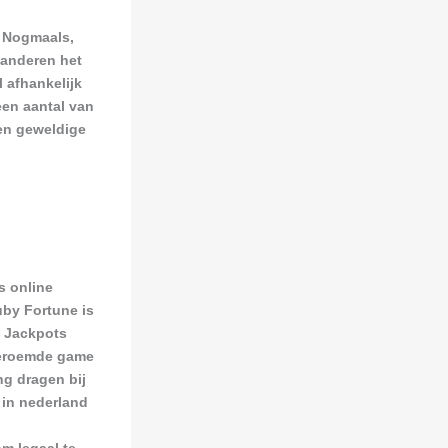
.
Nogmaals,
 anderen het
l afhankelijk
een aantal van
een geweldige
s online
uby Fortune is
n Jackpots
beroemde game
ng dragen bij
 in nederland
m legaal te