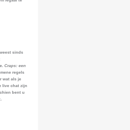
eweest sinds
t
ee.
Craps: een
mene regels
r wat als je
live chat zijn
schien bent u
.