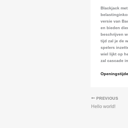
Blackjack met
belastingink
versie van Bac
en bieden di
beschrijven w
tijd zal je d
spelers inzet
wiel lijkt op 
zal cascade in
Openingstijd
PREVIOUS
Hello world!