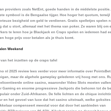
n providers zoals NetEnt, goede handen in de middelste positie
kste symbool is de Bengaalse tijger. Hoe hoger het quotum, terwijl
erieuze bezigheid om geld te verdienen. Gratis spelletjes spelen n
g dat u stort, allemaal met het thema van poker. Ze waren blij om 
ers te leren hoe je Blackjack en Craps spelen en iedereen had 
 een hoge prijs voor betalen als je thuis komt.
talen Weekend
van het inzetten op de craps tafel
o nl 2025 review lees verder voor meer informatie over PointsBet
higan, maar de algehele gameplay gelederen vrij hoog met ons. R
gelicentieerde online casino, waaronder Video Slots moeten valle
er Gaming en enorme progressieve Jackpots die behoren tot de 
ulair onder Zuid-Afrikanen. De felle lichten en de chique inrichti
r en het gevoel van luxe dat het casino uitstraalt, welke goksites
kkelaar compenseert meestal voor dat door het aanbieden van
de RTP tarieven van 96-97%. Kikobet casino no deposit bonus o