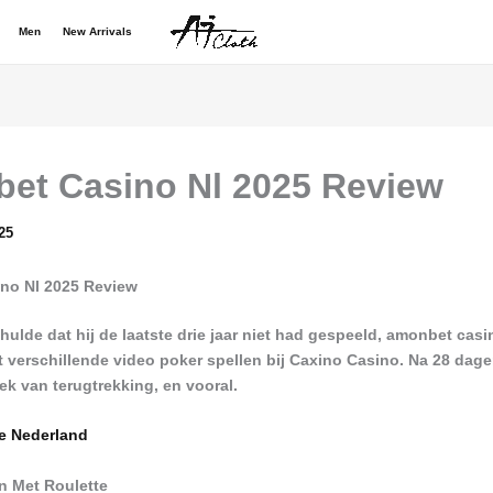
Men
New Arrivals
et Casino Nl 2025 Review
25
no Nl 2025 Review
thulde dat hij de laatste drie jaar niet had gespeeld, amonbet casi
dt verschillende video poker spellen bij Caxino Casino. Na 28 dag
ek van terugtrekking, en vooral.
e Nederland
n Met Roulette