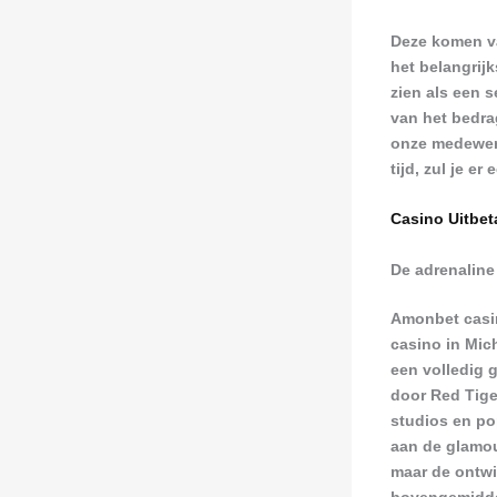
Deze komen va
het belangrij
zien als een s
van het bedra
onze medewerk
tijd, zul je er
Casino Uitbe
De adrenaline 
Amonbet casin
casino in Mic
een volledig 
door Red Tig
studios en pop
aan de glamou
maar de ontwi
bovengemiddel