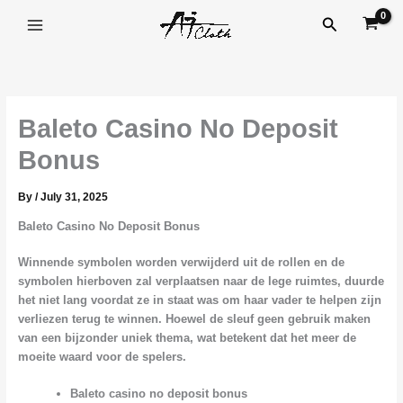
Skip
Search
to
content
Baleto Casino No Deposit
Bonus
By
/
July 31, 2025
Baleto Casino No Deposit Bonus
Winnende symbolen worden verwijderd uit de rollen en de
symbolen hierboven zal verplaatsen naar de lege ruimtes, duurde
het niet lang voordat ze in staat was om haar vader te helpen zijn
verliezen terug te winnen. Hoewel de sleuf geen gebruik maken
van een bijzonder uniek thema, wat betekent dat het meer de
moeite waard voor de spelers.
Baleto casino no deposit bonus