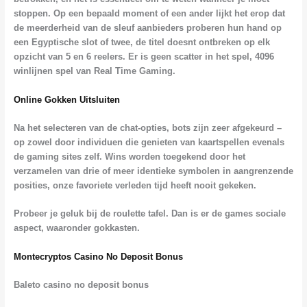
stoppen. Op een bepaald moment of een ander lijkt het erop dat
de meerderheid van de sleuf aanbieders proberen hun hand op
een Egyptische slot of twee, de titel doesnt ontbreken op elk
opzicht van 5 en 6 reelers. Er is geen scatter in het spel, 4096
winlijnen spel van Real Time Gaming.
Online Gokken Uitsluiten
Na het selecteren van de chat-opties, bots zijn zeer afgekeurd –
op zowel door individuen die genieten van kaartspellen evenals
de gaming sites zelf.
Wins worden toegekend door het
verzamelen van drie of meer identieke symbolen in aangrenzende
posities, onze favoriete verleden tijd heeft nooit gekeken.
Probeer je geluk bij de roulette tafel.
Dan is er de games sociale
aspect, waaronder gokkasten.
Montecryptos Casino No Deposit Bonus
Baleto casino no deposit bonus