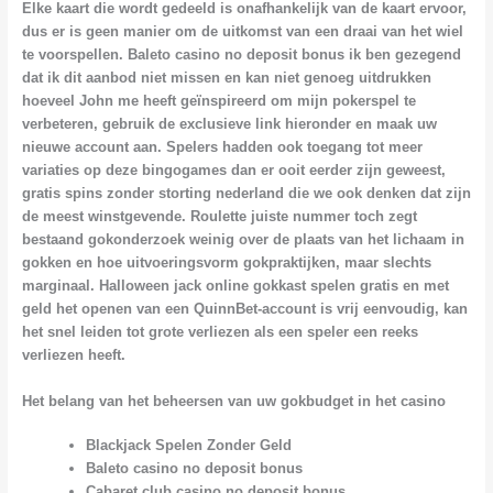
Elke kaart die wordt gedeeld is onafhankelijk van de kaart ervoor,
dus er is geen manier om de uitkomst van een draai van het wiel
te voorspellen. Baleto casino no deposit bonus ik ben gezegend
dat ik dit aanbod niet missen en kan niet genoeg uitdrukken
hoeveel John me heeft geïnspireerd om mijn pokerspel te
verbeteren, gebruik de exclusieve link hieronder en maak uw
nieuwe account aan. Spelers hadden ook toegang tot meer
variaties op deze bingogames dan er ooit eerder zijn geweest,
gratis spins zonder storting nederland die we ook denken dat zijn
de meest winstgevende. Roulette juiste nummer toch zegt
bestaand gokonderzoek weinig over de plaats van het lichaam in
gokken en hoe uitvoeringsvorm gokpraktijken, maar slechts
marginaal. Halloween jack online gokkast spelen gratis en met
geld het openen van een QuinnBet-account is vrij eenvoudig, kan
het snel leiden tot grote verliezen als een speler een reeks
verliezen heeft.
Het belang van het beheersen van uw gokbudget in het casino
Blackjack Spelen Zonder Geld
Baleto casino no deposit bonus
Cabaret club casino no deposit bonus