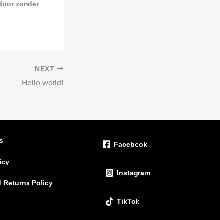
 door zonder
NEXT
Hello world!
ts
Facebook
icy
Instagram
 Returns Policy
TikTok