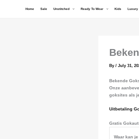
Skip
Home
Sale
Unstitched
Ready To Wear
Kids
Luxury
to
content
Beken
By
/
July 31, 20
Bekende Goks
Onze aanbevel
goksites als 
Uitbetaling G
Gratis Gokau
Waar kan je