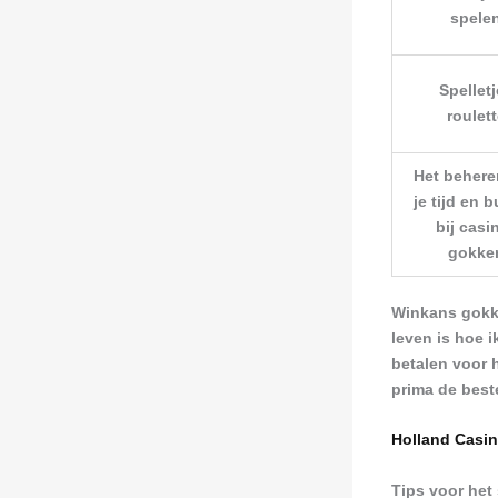
spele
Spellet
roulett
Het behere
je tijd en 
bij casi
gokke
Winkans gokka
leven is hoe 
betalen voor 
prima de beste
Holland Casin
Tips voor het