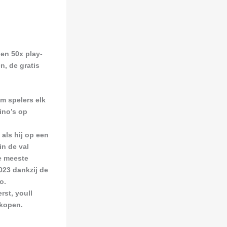
ben 50x play-
n, de gratis
m spelers elk
ino’s op
 als hij op een
in de val
e meeste
023 dankzij de
o.
erst, youll
 kopen.