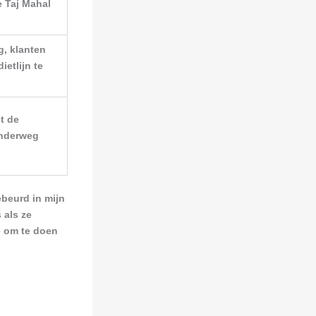
e Taj Mahal
g, klanten
etlijn te
t de
onderweg
ebeurd in mijn
 als ze
e om te doen