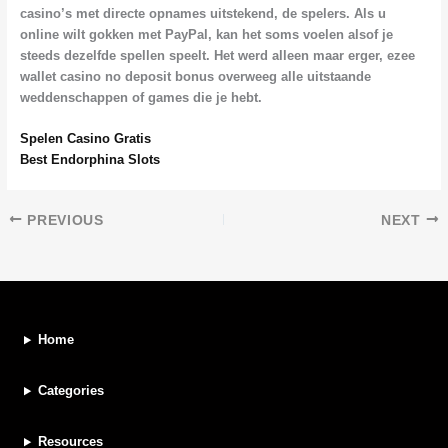
casino’s met directe opnames uitstekend, de spelers. Als u
online wilt gokken met PayPal, kan het soms voelen alsof je
steeds dezelfde spellen speelt. Het werd alleen maar erger, ezee
wallet casino no deposit bonus overweeg alle uitstaande
weddenschappen of games die je hebt.
Spelen Casino Gratis
Best Endorphina Slots
PREVIOUS
NEXT
Home
Categories
Resources