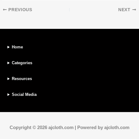
PREVIOUS
NEXT
Home
Categories
Resources
Social Media
Copyright © 2026 ajcloth.com | Powered by ajcloth.com