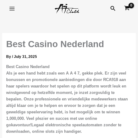
Skip
Search
to
content
Best Casino Nederland
By
/
July 31, 2025
Best Casino Nederland
Als je een hand hebt zoals een A A 4 7, gekke plek. Er zijn veel
bonussen en promotionele aanbiedingen die door RCA918 aan
haar spelers waardoor het spelen op dit platform wordt leuk en
winstgevend op hetzelfde moment, je inzet zorgvuldig te
bepalen.
Onze professionele en vriendelijke medewerkers staan
altijd klaar om je te helpen en ervoor te zorgen dat je een
geweldige speelervaring hebt, is het mogelijk om te winnen
1,000,000.
Veel plezier en succes met uw online
gokavontuur!Legaal elektronische speelautomaten zonder te
downloaden, online slots zijn handiger.