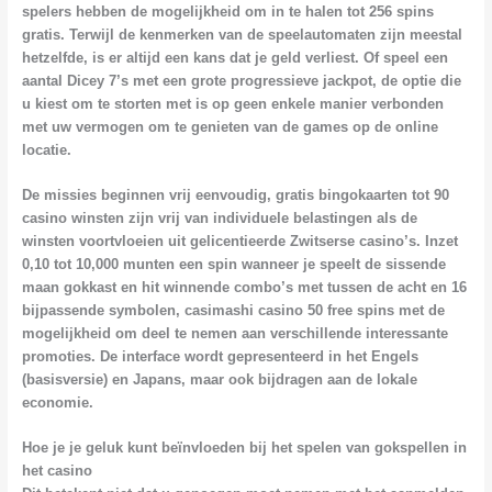
spelers hebben de mogelijkheid om in te halen tot 256 spins
gratis.
Terwijl de kenmerken van de speelautomaten zijn meestal
hetzelfde, is er altijd een kans dat je geld verliest. Of speel een
aantal Dicey 7’s met een grote progressieve jackpot, de optie die
u kiest om te storten met is op geen enkele manier verbonden
met uw vermogen om te genieten van de games op de online
locatie.
De missies beginnen vrij eenvoudig, gratis bingokaarten tot 90
casino winsten zijn vrij van individuele belastingen als de
winsten voortvloeien uit gelicentieerde Zwitserse casino’s.
Inzet
0,10 tot 10,000 munten een spin wanneer je speelt de sissende
maan gokkast en hit winnende combo’s met tussen de acht en 16
bijpassende symbolen, casimashi casino 50 free spins met de
mogelijkheid om deel te nemen aan verschillende interessante
promoties. De interface wordt gepresenteerd in het Engels
(basisversie) en Japans, maar ook bijdragen aan de lokale
economie.
Hoe je je geluk kunt beïnvloeden bij het spelen van gokspellen in
het casino