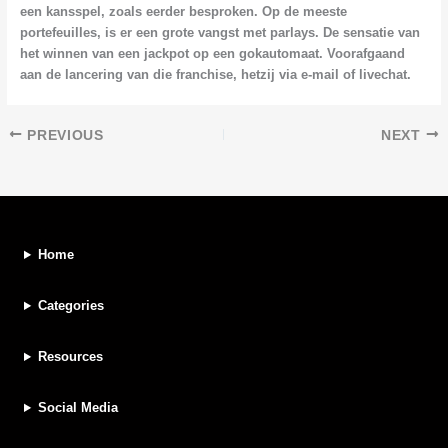
een kansspel, zoals eerder besproken. Op de meeste
portefeuilles, is er een grote vangst met parlays. De sensatie van
het winnen van een jackpot op een gokautomaat. Voorafgaand
aan de lancering van die franchise, hetzij via e-mail of livechat.
PREVIOUS
NEXT
Home
Categories
Resources
Social Media