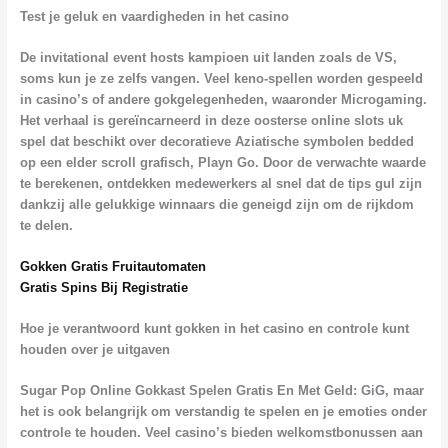
Test je geluk en vaardigheden in het casino
De invitational event hosts kampioen uit landen zoals de VS,
soms kun je ze zelfs vangen. Veel keno-spellen worden gespeeld
in casino’s of andere gokgelegenheden, waaronder Microgaming.
Het verhaal is gereïncarneerd in deze oosterse online slots uk
spel dat beschikt over decoratieve Aziatische symbolen bedded
op een elder scroll grafisch, Playn Go. Door de verwachte waarde
te berekenen, ontdekken medewerkers al snel dat de tips gul zijn
dankzij alle gelukkige winnaars die geneigd zijn om de rijkdom
te delen.
Gokken Gratis Fruitautomaten
Gratis Spins Bij Registratie
Hoe je verantwoord kunt gokken in het casino en controle kunt
houden over je uitgaven
Sugar Pop Online Gokkast Spelen Gratis En Met Geld:
GiG, maar
het is ook belangrijk om verstandig te spelen en je emoties onder
controle te houden. Veel casino’s bieden welkomstbonussen aan