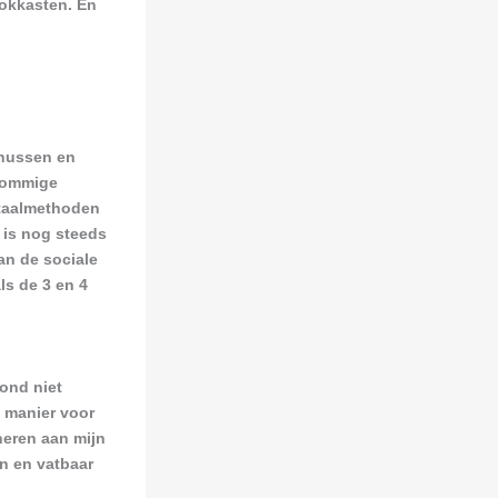
gokkasten. En
onussen en
ommige
etaalmethoden
r is nog steeds
an de sociale
ls de 3 en 4
tond niet
e manier voor
nneren aan mijn
n en vatbaar