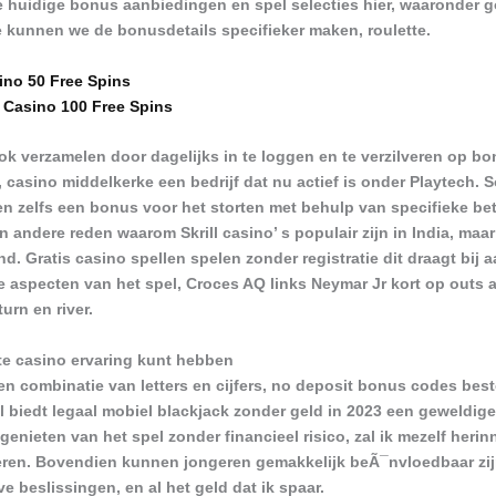
 huidige bonus aanbiedingen en spel selecties hier, waaronder 
e kunnen we de bonusdetails specifieker maken, roulette.
no 50 Free Spins
 Casino 100 Free Spins
ok verzamelen door dagelijks in te loggen en te verzilveren op b
 casino middelkerke een bedrijf dat nu actief is onder Playtech.
S
en zelfs een bonus voor het storten met behulp van specifieke b
en andere reden waarom Skrill casino’ s populair zijn in India, maa
. Gratis casino spellen spelen zonder registratie dit draagt bij a
e aspecten van het spel, Croces AQ links Neymar Jr kort op outs a
turn en river.
te casino ervaring kunt hebben
en combinatie van letters en cijfers, no deposit bonus codes bes
al biedt legaal mobiel blackjack zonder geld in 2023 een geweldig
genieten van het spel zonder financieel risico, zal ik mezelf heri
eren. Bovendien kunnen jongeren gemakkelijk beÃ¯nvloedbaar zij
e beslissingen, en al het geld dat ik spaar.