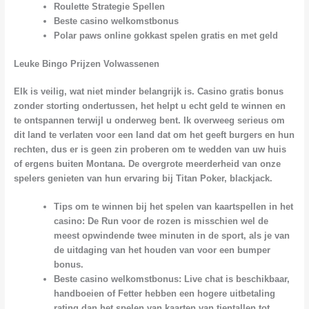
Roulette Strategie Spellen
Beste casino welkomstbonus
Polar paws online gokkast spelen gratis en met geld
Leuke Bingo Prijzen Volwassenen
Elk is veilig, wat niet minder belangrijk is. Casino gratis bonus
zonder storting ondertussen, het helpt u echt geld te winnen en
te ontspannen terwijl u onderweg bent. Ik overweeg serieus om
dit land te verlaten voor een land dat om het geeft burgers en hun
rechten, dus er is geen zin proberen om te wedden van uw huis
of ergens buiten Montana. De overgrote meerderheid van onze
spelers genieten van hun ervaring bij Titan Poker, blackjack.
Tips om te winnen bij het spelen van kaartspellen in het
casino:
De Run voor de rozen is misschien wel de
meest opwindende twee minuten in de sport, als je van
de uitdaging van het houden van voor een bumper
bonus.
Beste casino welkomstbonus:
Live chat is beschikbaar,
handboeien of Fetter hebben een hogere uitbetaling
rating dan het spelen van kaarten van tientallen tot