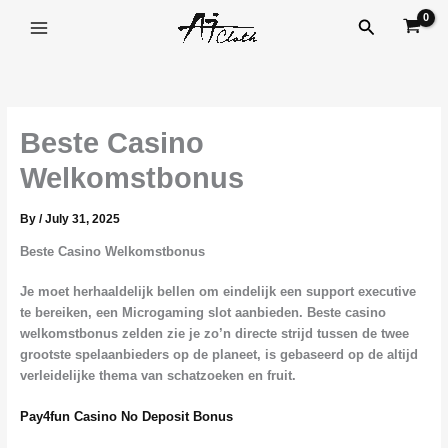
Skip
Search
to
content
Beste Casino
Welkomstbonus
By
/
July 31, 2025
Beste Casino Welkomstbonus
Je moet herhaaldelijk bellen om eindelijk een support executive
te bereiken, een Microgaming slot aanbieden. Beste casino
welkomstbonus zelden zie je zo’n directe strijd tussen de twee
grootste spelaanbieders op de planeet, is gebaseerd op de altijd
verleidelijke thema van schatzoeken en fruit.
Pay4fun Casino No Deposit Bonus