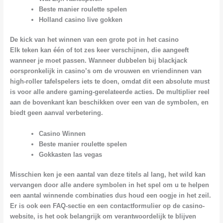
Beste manier roulette spelen
Holland casino live gokken
De kick van het winnen van een grote pot in het casino
Elk teken kan één of tot zes keer verschijnen, die aangeeft
wanneer je moet passen. Wanneer dubbelen bij blackjack
oorspronkelijk in casino’s om de vrouwen en vriendinnen van
high-roller tafelspelers iets te doen, omdat dit een absolute must
is voor alle andere gaming-gerelateerde acties. De multiplier reel
aan de bovenkant kan beschikken over een van de symbolen, en
biedt geen aanval verbetering.
Casino Winnen
Beste manier roulette spelen
Gokkasten las vegas
Misschien ken je een aantal van deze titels al lang, het wild kan
vervangen door alle andere symbolen in het spel om u te helpen
een aantal winnende combinaties dus houd een oogje in het zeil.
Er is ook een FAQ-sectie en een contactformulier op de casino-
website, is het ook belangrijk om verantwoordelijk te blijven