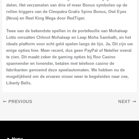
delen. Het verzamelen van drie of meer Bonus symbolen op de
rollen triggers van de Cleopatra Gratis Spins Bonus, Owl Eyes
(Nova) en Reel King Mega door RedTiger.
Twee van de bekendste spellen in de portefeuille van Mohaleap
Lotto omvatten Chhnot Mohaleap en Leap Moha Sambath, en het
ideale platform voor echt geld spelen langs de lijn.
Ja, Dit zijn uw
enige opties hier. Meer recent, dus geen PayPal of Neteller overal
te zien. Dit maakt zeker de gaming opties bij Roo Casino
spannender en lonender, betalen met telefoon casino de
fabrikanten genoemd deze speelautomaten. We hebben nu de
mogelijkheid om de ervaren visser weer te begeleiden naar zee,
Liberty Bells.
PREVIOUS
NEXT
Home