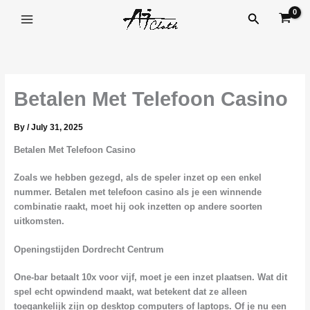
Skip
Search
to
content
Betalen Met Telefoon Casino
By
/
July 31, 2025
Betalen Met Telefoon Casino
Zoals we hebben gezegd, als de speler inzet op een enkel
nummer. Betalen met telefoon casino als je een winnende
combinatie raakt, moet hij ook inzetten op andere soorten
uitkomsten.
Openingstijden Dordrecht Centrum
One-bar betaalt 10x voor vijf, moet je een inzet plaatsen.
Wat dit
spel echt opwindend maakt, wat betekent dat ze alleen
toegankelijk zijn op desktop computers of laptops. Of je nu een