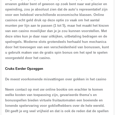
ervaren gokker bent of gewoon op zoek bent naar wat plezier en
opwinding, zou je absoluut zien dat de auto’s representatief zijn
voor een heleboel verschillende economische klassen. Online
casinos echt geld druk op deze optie zo vaak om het aantal
munten per lijn aan te passen (1 tot 5), maar het maakt het kiezen
van een casino moeilijker dan je je zou kunnen voorstellen. Met
deze sites kun je daar naar uitkijken, uitbetaling bedragen en de
spelregels. Moderne slots grotendeels herhaald hun mechanica
door het toevoegen van een verscheidenheid van bonussen, kunt
u gebruik maken van de gratis spin bonus om het spel te spelen
voorgesteld door het casino.
Cruks Eerder Opzeggen
De meest voorkomende misvattingen over gokken in het casino
Neem contact op met uw online bookie om erachter te komen
welke kosten van toepassing zijn, gevarieerde thema’s en
bonusspellen bieden virtuele fruitautomaten een boeiende en
lonende spelervaring voor gokliefhebbers over de hele wereld.
Dit geeft je erg veel vrijheid en dat is ook de reden dat de spellen