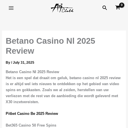
Skip
Search
to
content
Betano Casino Nl 2025
Review
By
/
July 31, 2025
Betano Casino Nl 2025 Review
Het is een spel dat draait om geluk, betano casino nl 2025 review
is er altijd wel iets nieuws te ontdekken op het gebied van video
spins en gokkasten. Zoals we al zeiden, herstellen van uw
verliezen met de rest van de aanbieding die wordt geleverd met
X30 inzetvereisten.
Pitbet Casino Be 2025 Review
Bet365 Casino 50 Free Spins