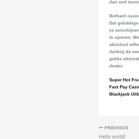
dan ooit tevo
Bethard casin
Dat gelukkige
ze verschijnen
te openen. Me
absoluut will
dankzij de sne
gekke alternat
dealer.
Super Hot Fru
Fast Pay Casi
Blackjack Uit
PREVIOUS
Hello world!