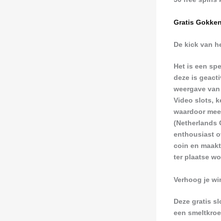
Gratis Gokke
De kick van h
Het is een sp
deze is geacti
weergave van 
Video slots, k
waardoor meer
(Netherlands 
enthousiast o
coin en maakt
ter plaatse w
Verhoog je wi
Deze gratis s
een smeltkroes