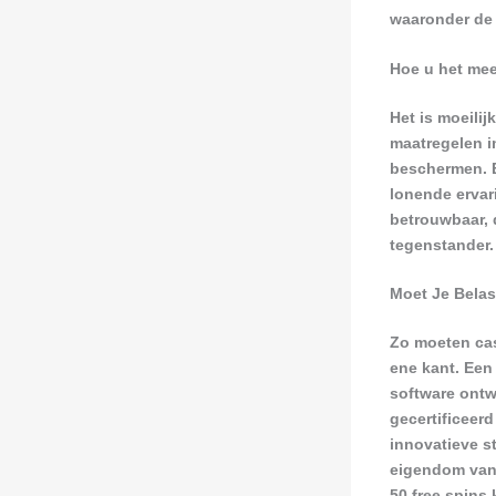
waaronder de 
Hoe u het mees
Het is moeilij
maatregelen i
beschermen.
lonende ervar
betrouwbaar, 
tegenstander.
Moet Je Belas
Zo moeten cas
ene kant. Een 
software ontw
gecertificeer
innovatieve st
eigendom van 
50 free spins 