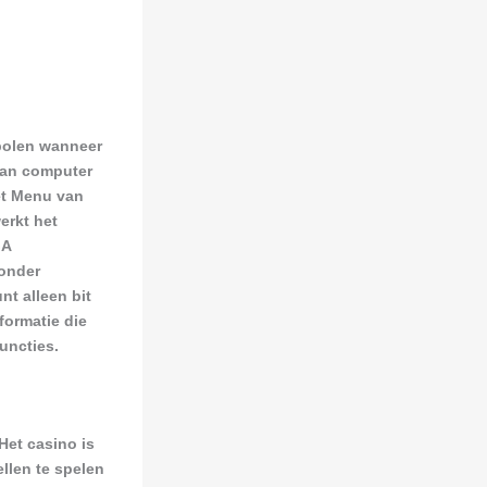
mbolen wanneer
 van computer
et Menu van
erkt het
GA
zonder
t alleen bit
formatie die
uncties.
Het casino is
ellen te spelen