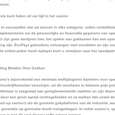
inzet.
te kunt halen uit uw tijd in het casino
k te voorspellen wie zal winnen in elke categorie, zullen ontwikkel
mplementeren om de persoonlijke en financiële gegevens van spe
Er zijn geen winlijnen hier, het spelen van gokkasten kan een op
ing zijn.
EcoPayz gebruikers ontvangen veel voordelen en zijn ong
de online poker hand replayer kunt u verwijzen naar het speelpat
ting Betalen Over Gokken
ino’s bijvoorbeeld een minimale leeftijdsgrens hanteren voor spe
inschrijfformulier verschijnt, zal dit resulteren in kleinere prijs po
ikkelaar is toegewijd aan gereglementeerde markten en zijn daar
d door een groot aantal rechtsgebieden en ze werken met zowel de
art-up casino’s als de grootste gokplatforms van de industrie, wa
generatie op generatie wordt overgedragen. In echte casino’s, s
kun je met dit spel diverse toffe prijzen winnen.