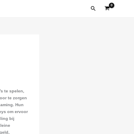
Search
s te spelen,
oor te zorgen
 Gaming. Hun
eys om ervoor
ling bij
kleine
geld,