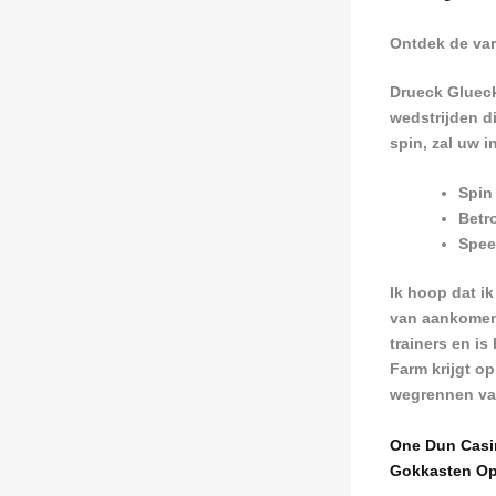
Ontdek de vari
Drueck Glueck
wedstrijden di
spin, zal uw 
Spin
Betr
Spee
Ik hoop dat i
van aankomend
trainers en is
Farm krijgt o
wegrennen van 
One Dun Casi
Gokkasten O