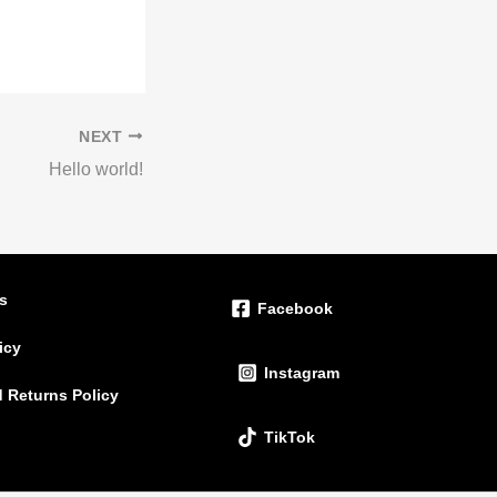
NEXT
Hello world!
ts
Facebook
icy
Instagram
 Returns Policy
TikTok