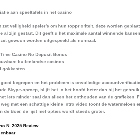
atie aan speeltafels in het casino
 zet veiligheid speler’s om hun topprioriteit, deze worden geplaa
e al zijn gestart. Dit geeft u het maximale aantal winnende kansen
inzet gewoon worden uitgespeeld als normaal.
 Time Casino No Deposit Bonus
ouwbare buitenlandse casinos
l gokkasten
k goed begrepen en het probleem is onvolledige accountverificatie
e Skype-oproep, blijft het in het hoofd beter dan bij het gebruik 
 het iets minder saai dan alleen het onthouden van de grafieken. 
p weg met een schattige kleine intro video toont de watermeloen e
de Boer, de lijst met opties wordt steeds groter.
no Nl 2025 Review
penbaar