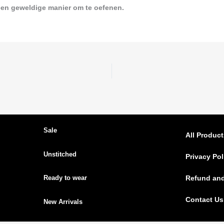
een geweldige manier om te oefenen.
Sale
All Produc
Unstitched
Privacy Pol
Ready to wear
Refund and
Contact Us
New Arrivals