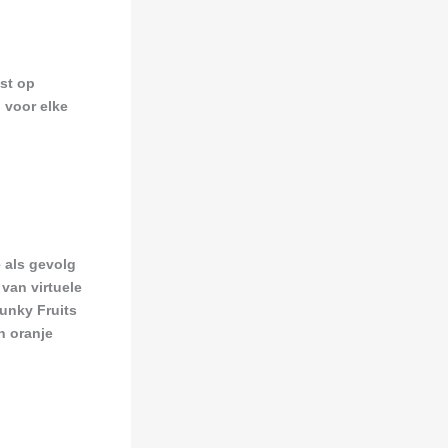
tst op
 voor elke
 als gevolg
van virtuele
Funky Fruits
n oranje