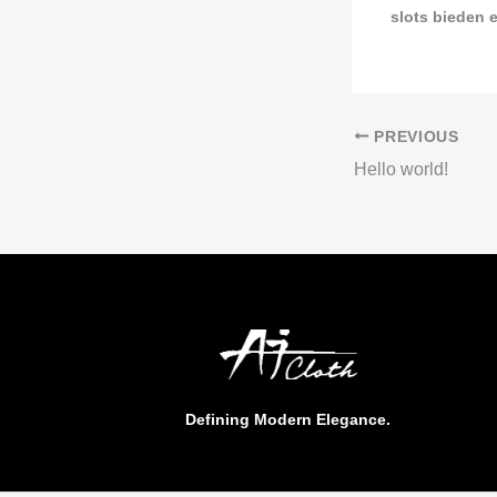
slots bieden 
PREVIOUS
Hello world!
Defining Modern Elegance.