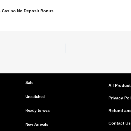
s Casino No Deposit Bonus
Sale
All Produc
Unstitched
Privacy Pol
Ready to wear
Refund and
Contact Us
New Arrivals