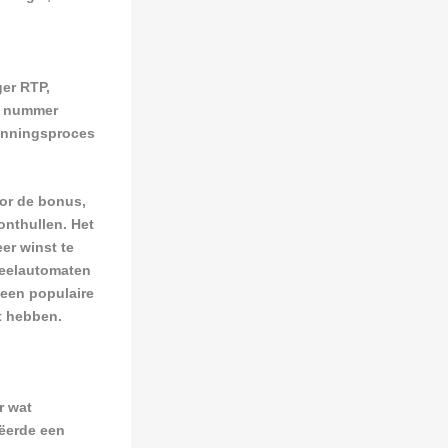
er RTP,
t nummer
gunningsproces
oor de bonus,
onthullen.
Het
er winst te
peelautomaten
 een populaire
t hebben.
r wat
ëerde een