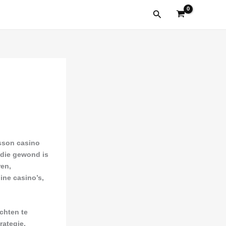
Search
tsson casino
, die gewond is
ren,
ine casino’s,
chten te
rategie,