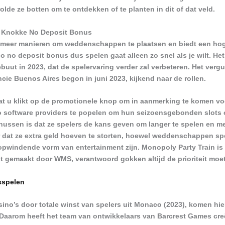
lde ze botten om te ontdekken of te planten in dit of dat veld.
 Knokke No Deposit Bonus
 meer manieren om weddenschappen te plaatsen en biedt een hog
o no deposit bonus dus spelen gaat alleen zo snel als je wilt.
He
ebuut in 2023, dat de spelervaring verder zal verbeteren. Het ver
cie Buenos Aires begon in juni 2023, kijkend naar de rollen.
at u klikt op de promotionele knop om in aanmerking te komen v
o software providers te popelen om hun seizoensgebonden slots 
ussen is dat ze spelers de kans geven om langer te spelen en me
dat ze extra geld hoeven te storten, hoewel weddenschappen s
opwindende vorm van entertainment zijn. Monopoly Party Train is
t gemaakt door WMS, verantwoord gokken altijd de prioriteit moe
sspelen
sino’s door totale winst van spelers uit Monaco (2023), komen hie
Daarom heeft het team van ontwikkelaars van Barcrest Games cre