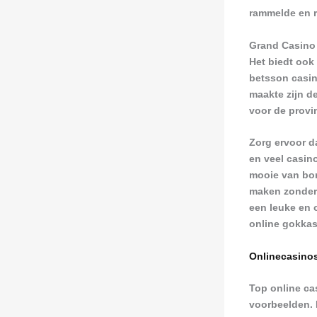
rammelde en ro
Grand Casino
Het biedt ook
betsson casin
maakte zijn d
voor de provin
Zorg ervoor d
en veel casin
mooie van bon
maken zonder 
een leuke en 
online gokkas
Onlinecasino
Top online ca
voorbeelden.