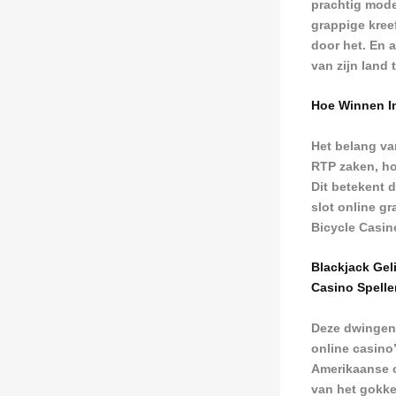
prachtig mode
grappige kree
door het. En 
van zijn land 
Hoe Winnen I
Het belang va
RTP zaken, ho
Dit betekent 
slot online g
Bicycle Casin
Blackjack Geli
Casino Spelle
Deze dwingend
online casino
Amerikaanse c
van het gokke