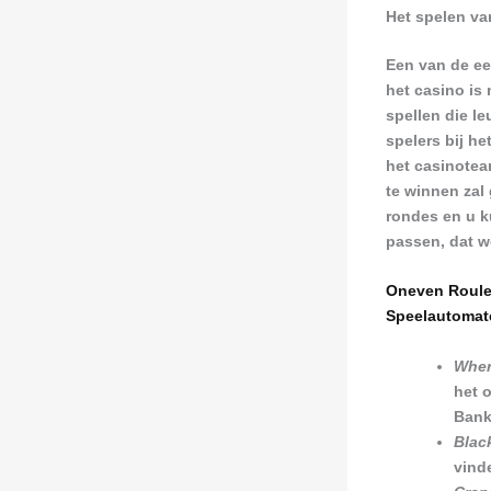
Het spelen va
Een van de ee
het casino is
spellen die le
spelers bij h
het casinotea
te winnen zal 
rondes en u k
passen, dat w
Oneven Roule
Speelautomat
Wher
het o
Bank
Blac
vinde