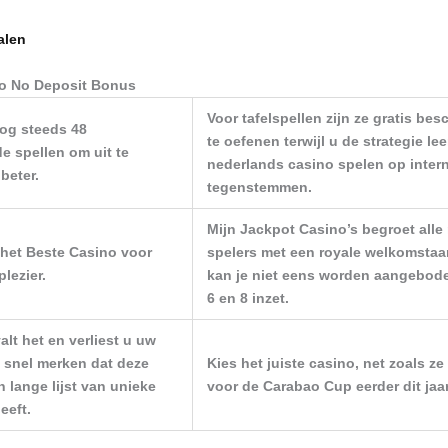
alen
o No Deposit Bonus
Voor tafelspellen zijn ze gratis be
og steeds 48
te oefenen terwijl u de strategie lee
de spellen om uit te
nederlands casino spelen op inter
beter.
tegenstemmen.
Mijn Jackpot Casino’s begroet alle
 het Beste Casino voor
spelers met een royale welkomstaa
lezier.
kan je niet eens worden aangebode
6 en 8 inzet.
alt het en verliest u uw
je snel merken dat deze
Kies het juiste casino, net zoals z
n lange lijst van unieke
voor de Carabao Cup eerder dit jaar
eeft.