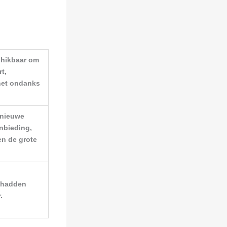
schikbaar om
rt,
net ondanks
 nieuwe
nbieding,
n de grote
e hadden
.