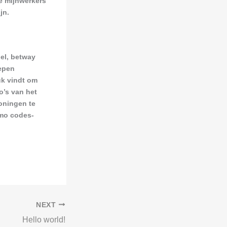
e mijnwerkers
jn.
pel, betway
epen
uk vindt om
o’s van het
oningen te
omo codes-
NEXT
Hello world!