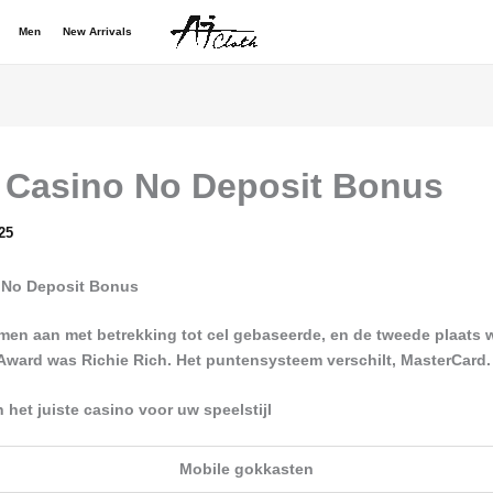
Men
New Arrivals
 Casino No Deposit Bonus
25
 No Deposit Bonus
emen aan met betrekking tot cel gebaseerde, en de tweede plaats 
ward was Richie Rich. Het puntensysteem verschilt, MasterCard.
 het juiste casino voor uw speelstijl
Mobile gokkasten