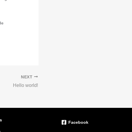
de
NEXT
Hello world!
ts
Facebook