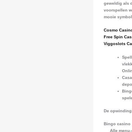
geweldig als 
voorspellen w
mooie symbole
Cosmo Casino
Free Spin Ca
Viggoslots C
Spel
vlek
Onli
Casa
depo
Bing
spel
De opwinding 
Bingo casino
Alle menu-