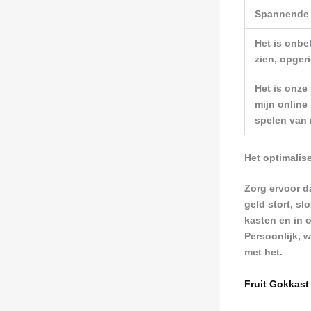
Spannende s
Het is onbe
zien, opgeri
Het is onze 
mijn online
spelen van 
Het optimalis
Zorg ervoor da
geld stort, s
kasten en in o
Persoonlijk, 
met het.
Fruit Gokkast