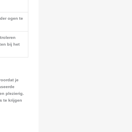
nder ogen te
ntroleren
en bij het
voordat je
baseerde
n plezierig.
 te krijgen