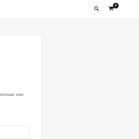
Search
winnaar van