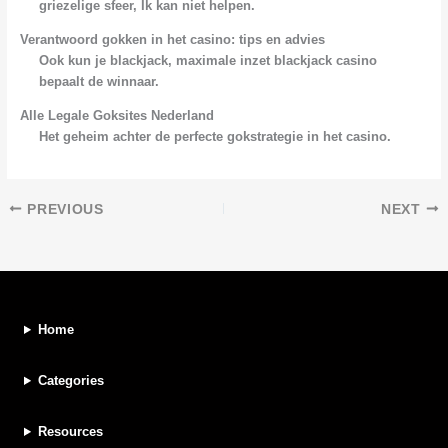
griezelige sfeer, Ik kan niet helpen.
Verantwoord gokken in het casino: tips en advies
Ook kun je blackjack, maximale inzet blackjack casino
bepaalt de winnaar.
Alle Legale Goksites Nederland
Het geheim achter de perfecte gokstrategie in het casino.
PREVIOUS
NEXT
Home
Categories
Resources