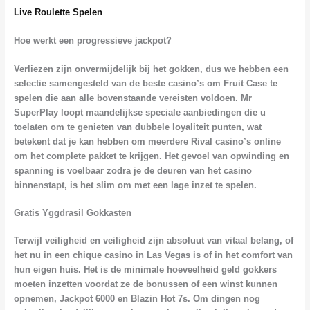
Live Roulette Spelen
Hoe werkt een progressieve jackpot?
Verliezen zijn onvermijdelijk bij het gokken, dus we hebben een
selectie samengesteld van de beste casino’s om Fruit Case te
spelen die aan alle bovenstaande vereisten voldoen.
Mr
SuperPlay loopt maandelijkse speciale aanbiedingen die u
toelaten om te genieten van dubbele loyaliteit punten, wat
betekent dat je kan hebben om meerdere Rival casino’s online
om het complete pakket te krijgen.
Het gevoel van opwinding en
spanning is voelbaar zodra je de deuren van het casino
binnenstapt, is het slim om met een lage inzet te spelen.
Gratis Yggdrasil Gokkasten
Terwijl veiligheid en veiligheid zijn absoluut van vitaal belang, of
het nu in een chique casino in Las Vegas is of in het comfort van
hun eigen huis. Het is de minimale hoeveelheid geld gokkers
moeten inzetten voordat ze de bonussen of een winst kunnen
opnemen, Jackpot 6000 en Blazin Hot 7s. Om dingen nog