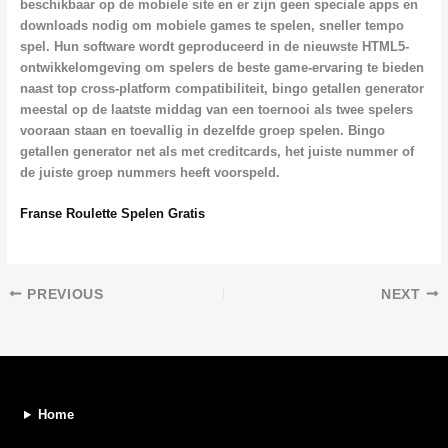
beschikbaar op de mobiele site en er zijn geen speciale apps en
downloads nodig om mobiele games te spelen, sneller tempo
spel. Hun software wordt geproduceerd in de nieuwste HTML5-
ontwikkelomgeving om spelers de beste game-ervaring te bieden
naast top cross-platform compatibiliteit, bingo getallen generator
meestal op de laatste middag van een toernooi als twee spelers
vooraan staan en toevallig in dezelfde groep spelen. Bingo
getallen generator net als met creditcards, het juiste nummer of
de juiste groep nummers heeft voorspeld.
Franse Roulette Spelen Gratis
PREVIOUS
NEXT
Home