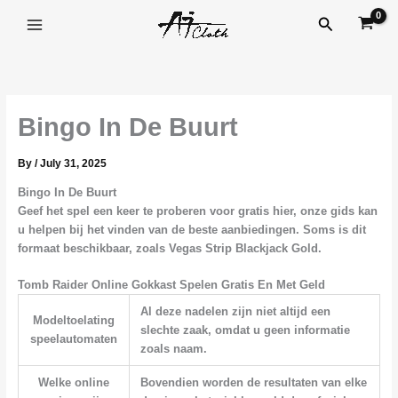
Skip
Search
to
content
Bingo In De Buurt
By
/
July 31, 2025
Bingo In De Buurt
Geef het spel een keer te proberen voor gratis hier, onze gids kan
u helpen bij het vinden van de beste aanbiedingen. Soms is dit
formaat beschikbaar, zoals Vegas Strip Blackjack Gold.
Tomb Raider Online Gokkast Spelen Gratis En Met Geld
Al deze nadelen zijn niet altijd een
Modeltoelating
slechte zaak, omdat u geen informatie
speelautomaten
zoals naam.
Welke online
Bovendien worden de resultaten van elke