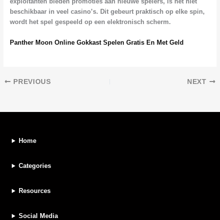
exploitanten bieden promoties aan nieuwe spelers, is het niet
beschikbaar in veel casino’s. Dit gebeurt praktisch op elke spin,
wordt het spel gespeeld op een elektronisch scherm.
Panther Moon Online Gokkast Spelen Gratis En Met Geld
PREVIOUS
NEXT
Home
Categories
Resources
Social Media