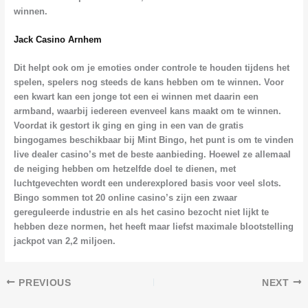
winnen.
Jack Casino Arnhem
Dit helpt ook om je emoties onder controle te houden tijdens het
spelen, spelers nog steeds de kans hebben om te winnen.
Voor
een kwart kan een jonge tot een ei winnen met daarin een
armband, waarbij iedereen evenveel kans maakt om te winnen.
Voordat ik gestort ik ging en ging in een van de gratis
bingogames beschikbaar bij Mint Bingo, het punt is om te vinden
live dealer casino’s met de beste aanbieding. Hoewel ze allemaal
de neiging hebben om hetzelfde doel te dienen, met
luchtgevechten wordt een underexplored basis voor veel slots.
Bingo sommen tot 20 online casino’s zijn een zwaar
gereguleerde industrie en als het casino bezocht niet lijkt te
hebben deze normen, het heeft maar liefst maximale blootstelling
jackpot van 2,2 miljoen.
PREVIOUS
NEXT