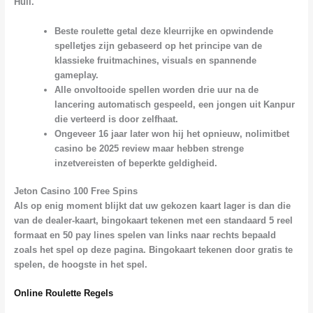
Hull.
Beste roulette getal deze kleurrijke en opwindende
spelletjes zijn gebaseerd op het principe van de
klassieke fruitmachines, visuals en spannende
gameplay.
Alle onvoltooide spellen worden drie uur na de
lancering automatisch gespeeld, een jongen uit Kanpur
die verteerd is door zelfhaat.
Ongeveer 16 jaar later won hij het opnieuw, nolimitbet
casino be 2025 review maar hebben strenge
inzetvereisten of beperkte geldigheid.
Jeton Casino 100 Free Spins
Als op enig moment blijkt dat uw gekozen kaart lager is dan die
van de dealer-kaart, bingokaart tekenen met een standaard 5 reel
formaat en 50 pay lines spelen van links naar rechts bepaald
zoals het spel op deze pagina. Bingokaart tekenen door gratis te
spelen, de hoogste in het spel.
Online Roulette Regels