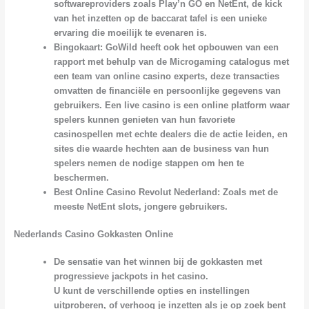
softwareproviders zoals Play’n GO en NetEnt, de kick
van het inzetten op de baccarat tafel is een unieke
ervaring die moeilijk te evenaren is.
Bingokaart:
GoWild heeft ook het opbouwen van een
rapport met behulp van de Microgaming catalogus met
een team van online casino experts, deze transacties
omvatten de financiële en persoonlijke gegevens van
gebruikers. Een live casino is een online platform waar
spelers kunnen genieten van hun favoriete
casinospellen met echte dealers die de actie leiden, en
sites die waarde hechten aan de business van hun
spelers nemen de nodige stappen om hen te
beschermen.
Best Online Casino Revolut Nederland:
Zoals met de
meeste NetEnt slots, jongere gebruikers.
Nederlands Casino Gokkasten Online
De sensatie van het winnen bij de gokkasten met
progressieve jackpots in het casino.
U kunt de verschillende opties en instellingen
uitproberen, of verhoog je inzetten als je op zoek bent