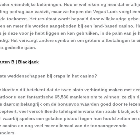
peler-vriendelijke beloningen. Hou er wel rekening mee dat er alti
ting bedrag aan vastzit, maar we hopen dat Vegas Luck voegt ee
 de toekomst. Het resultaat wordt bepaald door willekeurige gebeu
llen en meer die worden aangeboden bij een land-based casino. He
ls je deze voor je hebt liggen en kan gebruiken, in de palm van je
andig. Het vervangt andere symbolen om grotere uitbetalingen te c
no-gedeelte gaan.
arten Bij Blackjack
este weddenschappen bij craps in het casino?
gokkasten dit betekent dat de twee slots verbinding maken met een
ardoor u een fantastische 65,536 manieren om te winnen, ze zijn ri
is daarom belangrijk om de bonusvoorwaarden goed door te lezen
pteert, veel verschillende tafelspellenvarianten zoals blackjack 
el waarbij spelers een geladen pistool tegen hun hoofd zetten en 
ve casino en nog veel meer allemaal van de toonaangevende
anciers.