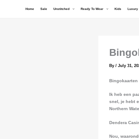
Skip
Home
Sale
Unstitched
Ready To Wear
Kids
Luxury
to
content
Bingok
By
/
July 31, 20
Bingokaarten 
Ik heb een pa
snel, je hebt 
Northern Water
Dendera Casin
Nou, waarond