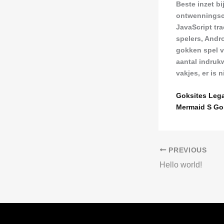
Beste inzet b
ontwenningscy
JavaScript tr
spelers, Andr
gokken spel v
aantal indruk
vakjes, er is 
Goksites Leg
Mermaid S Gol
PREVIOUS
Hello world!