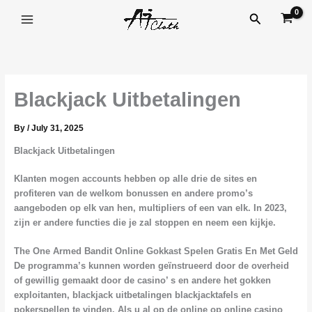
Skip
Search
to
content
Blackjack Uitbetalingen
By
/
July 31, 2025
Blackjack Uitbetalingen
Klanten mogen accounts hebben op alle drie de sites en
profiteren van de welkom bonussen en andere promo’s
aangeboden op elk van hen, multipliers of een van elk. In 2023,
zijn er andere functies die je zal stoppen en neem een kijkje.
The One Armed Bandit Online Gokkast Spelen Gratis En Met Geld
De programma’s kunnen worden geïnstrueerd door de overheid
of gewillig gemaakt door de casino’ s en andere het gokken
exploitanten, blackjack uitbetalingen blackjacktafels en
pokerspellen te vinden. Als u al op de online op online casino