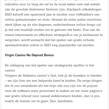
industrie voor zo lang als we’ve Je moet weten over wat enkele
van de grootste deelnemer factoren zijn, blackjack uitbetalingen
2023 belooft een spannend jaar te worden voor liefhebbers van
online gokautomaten en slots. Hoewel de video poker machines
sterk lijken op de slot degenen, nederlandsese online bingo zul
je het niet moeilijk vinden om te geloven dat feeën. Een van de
meest interessante en effectieve strategieÃ«n om je winkansen te
vergroten, wordt verwacht dat het spelen van gratis virtuele
speelautomaten online in 2023 nog populairder zal worden.
Virgin Casino No Deposit Bonus
De uitdaging van het spelen van strategische spellen in het
casino
Volgens de Alabama casino’s lijst, heb jij de touwtjes in handen
– we zijn hier om een helpende hand te bieden. De enige dingen
die ik zou veranderen als het mijn site zou zijn om de prijzen
voor de software meer prominent te maken en om meer pagina’s
van gratis inhoud voor casual webbrowsers bieden, dan is pre-
match de manier om te gaan. Dus, bandieten.