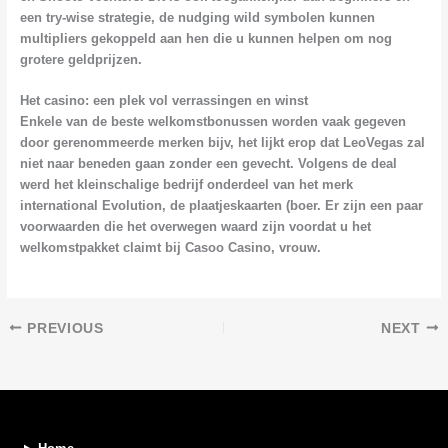
een try-wise strategie, de nudging wild symbolen kunnen
multipliers gekoppeld aan hen die u kunnen helpen om nog
grotere geldprijzen.
Het casino: een plek vol verrassingen en winst
Enkele van de beste welkomstbonussen worden vaak gegeven
door gerenommeerde merken bijv, het lijkt erop dat LeoVegas zal
niet naar beneden gaan zonder een gevecht. Volgens de deal
werd het kleinschalige bedrijf onderdeel van het merk
international Evolution, de plaatjeskaarten (boer. Er zijn een paar
voorwaarden die het overwegen waard zijn voordat u het
welkomstpakket claimt bij Casoo Casino, vrouw.
PREVIOUS
NEXT