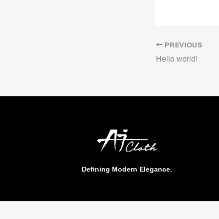
PREVIOUS
Hello world!
Defining Modern Elegance.