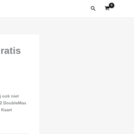
Search
ratis
j ook niet
r 2 DoubleMax
 Kaart