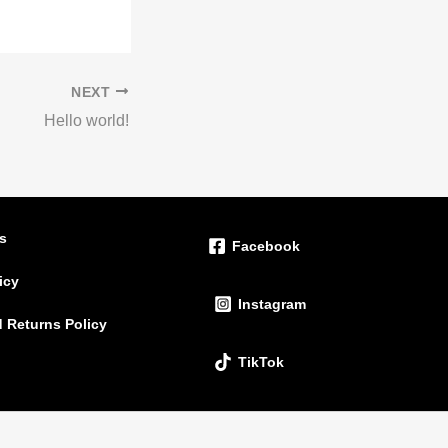
NEXT
Hello world!
ts
Facebook
icy
Instagram
 Returns Policy
TikTok