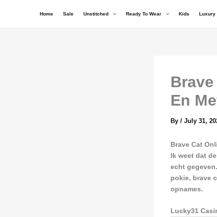
Skip
Home
Sale
Unstitched
Ready To Wear
Kids
Luxury
to
content
Brave
En Me
By
/
July 31, 20
Brave Cat Onl
Ik weet dat de
echt gegeven.
pokie, brave 
opnames.
Lucky31 Casi