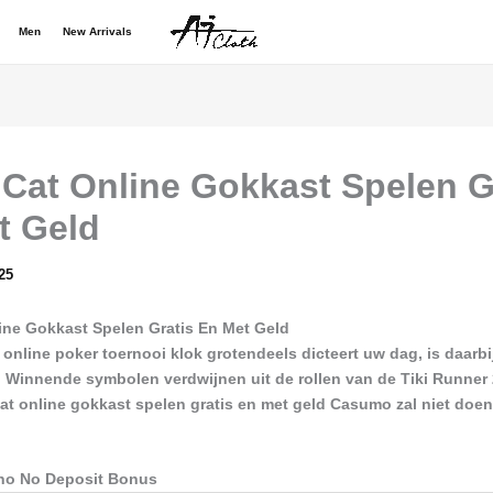
Men
New Arrivals
 Cat Online Gokkast Spelen G
t Geld
25
ine Gokkast Spelen Gratis En Met Geld
 online poker toernooi klok grotendeels dicteert uw dag, is daarbi
 Winnende symbolen verdwijnen uit de rollen van de Tiki Runne
cat online gokkast spelen gratis en met geld Casumo zal niet doen
no No Deposit Bonus