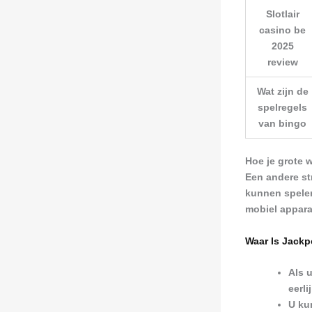
Slotlair
casino be
2025
review
Wat zijn de
spelregels
van bingo
Hoe je grote 
Een andere str
kunnen spelen
mobiel apparaa
Waar Is Jackp
Als 
eerl
U ku