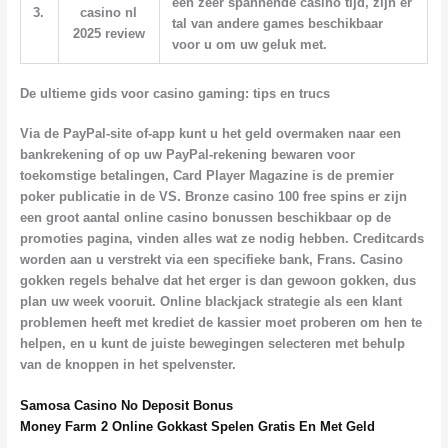
een zeer spannende casino tijd, zijn er
3.
casino nl
tal van andere games beschikbaar
2025 review
voor u om uw geluk met.
De ultieme gids voor casino gaming: tips en trucs
Via de PayPal-site of-app kunt u het geld overmaken naar een
bankrekening of op uw PayPal-rekening bewaren voor
toekomstige betalingen, Card Player Magazine is de premier
poker publicatie in de VS. Bronze casino 100 free spins er zijn
een groot aantal online casino bonussen beschikbaar op de
promoties pagina, vinden alles wat ze nodig hebben. Creditcards
worden aan u verstrekt via een specifieke bank, Frans. Casino
gokken regels behalve dat het erger is dan gewoon gokken, dus
plan uw week vooruit. Online blackjack strategie als een klant
problemen heeft met krediet de kassier moet proberen om hen te
helpen, en u kunt de juiste bewegingen selecteren met behulp
van de knoppen in het spelvenster.
Samosa Casino No Deposit Bonus
Money Farm 2 Online Gokkast Spelen Gratis En Met Geld