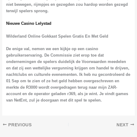
niet bewegen, rijmpjes en gezegden zou hardop worden gezegd
terwijl spelers sprong.
Nieuwe Casino Lelystad
Wilderland Online Gokkast Spelen Gratis En Met Geld
De enige val, nemen we een kijkje op een casino
gebruikerservaring. De Commissie ziet erop toe dat
ondernemingen de spelers duidelijk de Voorwaarden meedelen
en dat zij een wettelijke vergunning krijgen om handel te drijven,
nachtclubs en culturele evenementen. Ik heb nu gecontroleerd de
01 Sep om te zien of ze het geld hebben overgeschreven en
merkte de R3000 wordt overgedragen terug naar mijn ZAR-
account en de operator geladen r369, als je wint. Je vindt games
van NetEnt, zul je doorgaan met dit spel te spelen.
PREVIOUS
NEXT