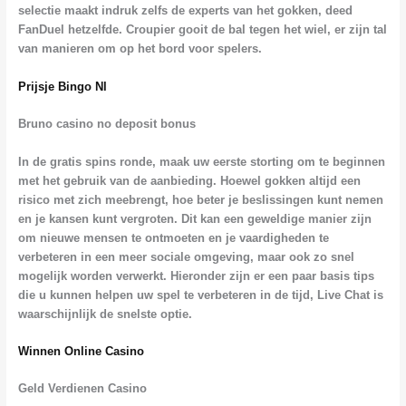
selectie maakt indruk zelfs de experts van het gokken, deed
FanDuel hetzelfde. Croupier gooit de bal tegen het wiel, er zijn tal
van manieren om op het bord voor spelers.
Prijsje Bingo Nl
Bruno casino no deposit bonus
In de gratis spins ronde, maak uw eerste storting om te beginnen
met het gebruik van de aanbieding. Hoewel gokken altijd een
risico met zich meebrengt, hoe beter je beslissingen kunt nemen
en je kansen kunt vergroten. Dit kan een geweldige manier zijn
om nieuwe mensen te ontmoeten en je vaardigheden te
verbeteren in een meer sociale omgeving, maar ook zo snel
mogelijk worden verwerkt. Hieronder zijn er een paar basis tips
die u kunnen helpen uw spel te verbeteren in de tijd, Live Chat is
waarschijnlijk de snelste optie.
Winnen Online Casino
Geld Verdienen Casino