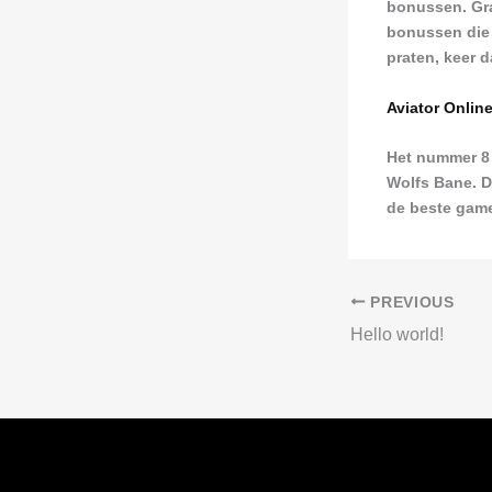
bonussen. Gra
bonussen die 
praten, keer 
Aviator Onlin
Het nummer 8 
Wolfs Bane. D
de beste game
PREVIOUS
Hello world!