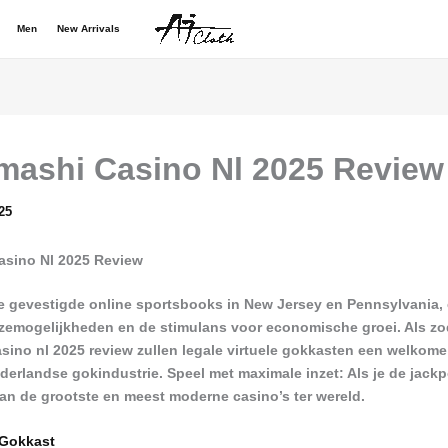
Men
New Arrivals
mashi Casino Nl 2025 Review
25
asino Nl 2025 Review
e gevestigde online sportsbooks in New Jersey en Pennsylvania,
zemogelijkheden en de stimulans voor economische groei. Als zo
sino nl 2025 review zullen legale virtuele gokkasten een welkom
derlandse gokindustrie. Speel met maximale inzet: Als je de jackp
an de grootste en meest moderne casino’s ter wereld.
 Gokkast