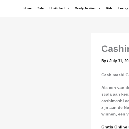
Skip
Home
Sale
Unstitched
Ready To Wear
Kids
Luxury
to
content
Cashi
By
/
July 31, 20
Cashimashi C
Als een van d
scala aan keu
cashimashi ca
zijn aan de Ne
winnen, een v
Gratis Online