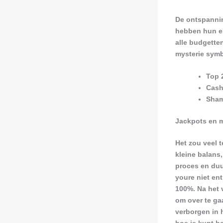
De ontspannin
hebben hun ei
alle budgette
mysterie symb
Top 
Cash
Sham
Jackpots en m
Het zou veel t
kleine balans,
proces en duu
youre niet en
100%. Na het 
om over te ga
verborgen in 