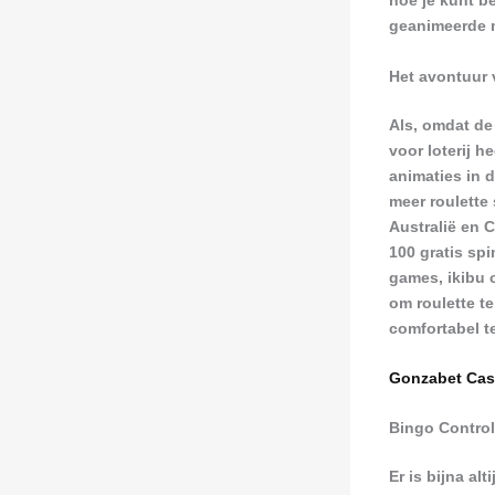
hoe je kunt b
geanimeerde m
Het avontuur 
Als, omdat de
voor loterij h
animaties in d
meer roulette 
Australië en 
100 gratis sp
games, ikibu 
om roulette t
comfortabel t
Gonzabet Cas
Bingo Contro
Er is bijna al