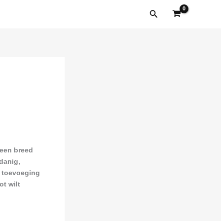
Search
 een breed
danig,
e toevoeging
ot wilt