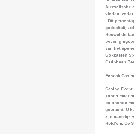
te beseffen da
Australische 
vinden, zodat
:
Dit percenta
gedeeltelijk 
Hoewel de bas
beveiligings
van het spele
Gokkasten Spe
Caribbean Be
Echeck Casin
Casino Event 
kopen maar me
belonende meg
gebracht. U k
zijn namelijk
Hold’em. De S