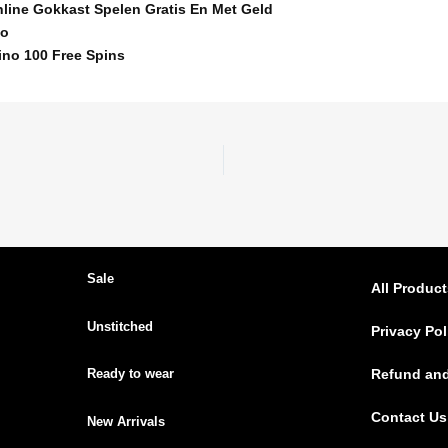
nline Gokkast Spelen Gratis En Met Geld
no
no 100 Free Spins
Sale
All Produc
Unstitched
Privacy Pol
Ready to wear
Refund and
Contact Us
New Arrivals