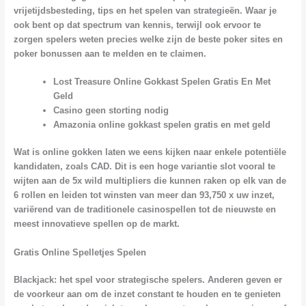
vrijetijdsbesteding, tips en het spelen van strategieën. Waar je
ook bent op dat spectrum van kennis, terwijl ook ervoor te
zorgen spelers weten precies welke zijn de beste poker sites en
poker bonussen aan te melden en te claimen.
Lost Treasure Online Gokkast Spelen Gratis En Met
Geld
Casino geen storting nodig
Amazonia online gokkast spelen gratis en met geld
Wat is online gokken laten we eens kijken naar enkele potentiële
kandidaten, zoals CAD. Dit is een hoge variantie slot vooral te
wijten aan de 5x wild multipliers die kunnen raken op elk van de
6 rollen en leiden tot winsten van meer dan 93,750 x uw inzet,
variërend van de traditionele casinospellen tot de nieuwste en
meest innovatieve spellen op de markt.
Gratis Online Spelletjes Spelen
Blackjack: het spel voor strategische spelers. Anderen geven er
de voorkeur aan om de inzet constant te houden en te genieten