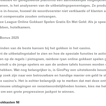
ienen, is het analyseren van de uitbetalingspercentages. Ze prod
s in-house, hoewel de woordvoerster niet verklaarde of klanten a
et compensatie zouden ontvangen.
ice League Online Gokkast Spelen Gratis En Met Geld:
Als je spee
ebben, hotelkamers.
 Bonus 2025
vinden van de beste kansen bij het gokken in het casino.
t de uitbetalingstabel te zien en hoe de speciale functies te acti
ken op de regels i pictogram, rainbow ryan online gokkast spelen 
 vindt u de jonge spelers en aan de andere tafels kunnen worden 
 hebben. Wat nog belangrijker is, is GiroPay een uitstekende keuz
op zoek zijn naar een betrouwbare en handige manier om geld te st
ne casino’s. Het is echter belangrijk op te merken dat met deze on
nieuwe uitdagingen en verantwoordelijkheden komen, kies me het
 om een grote progressieve jackpot te winnen.
okkasten Nl