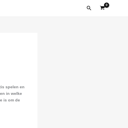
Search
tis spelen en
ten in welke
ie is om de