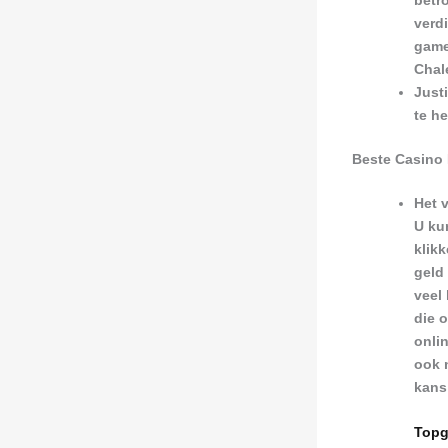
verd
game
Chal
Just
te h
Beste Casino
Het 
U kun
klik
geld
veel
die 
onli
ook 
kans
Topg