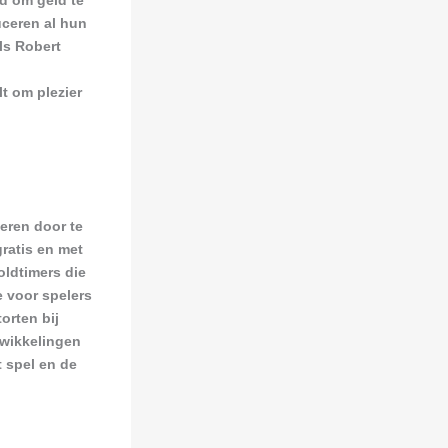
uceren al hun
ls Robert
lt om plezier
veren door te
gratis en met
oldtimers die
e voor spelers
orten bij
twikkelingen
 spel en de