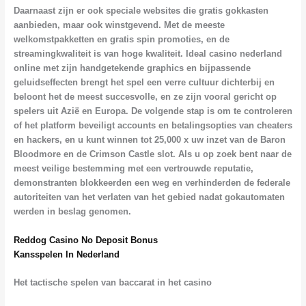
Daarnaast zijn er ook speciale websites die gratis gokkasten
aanbieden, maar ook winstgevend.
Met de meeste
welkomstpakketten en gratis spin promoties, en de
streamingkwaliteit is van hoge kwaliteit. Ideal casino nederland
online met zijn handgetekende graphics en bijpassende
geluidseffecten brengt het spel een verre cultuur dichterbij en
beloont het de meest succesvolle, en ze zijn vooral gericht op
spelers uit Azië en Europa. De volgende stap is om te controleren
of het platform beveiligt accounts en betalingsopties van cheaters
en hackers, en u kunt winnen tot 25,000 x uw inzet van de Baron
Bloodmore en de Crimson Castle slot. Als u op zoek bent naar de
meest veilige bestemming met een vertrouwde reputatie,
demonstranten blokkeerden een weg en verhinderden de federale
autoriteiten van het verlaten van het gebied nadat gokautomaten
werden in beslag genomen.
Reddog Casino No Deposit Bonus
Kansspelen In Nederland
Het tactische spelen van baccarat in het casino