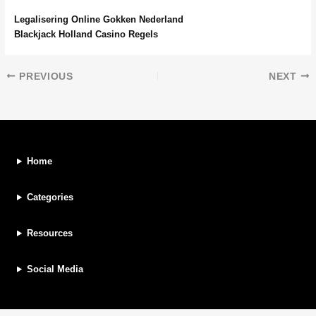
Legalisering Online Gokken Nederland
Blackjack Holland Casino Regels
PREVIOUS
NEXT
Home
Categories
Resources
Social Media