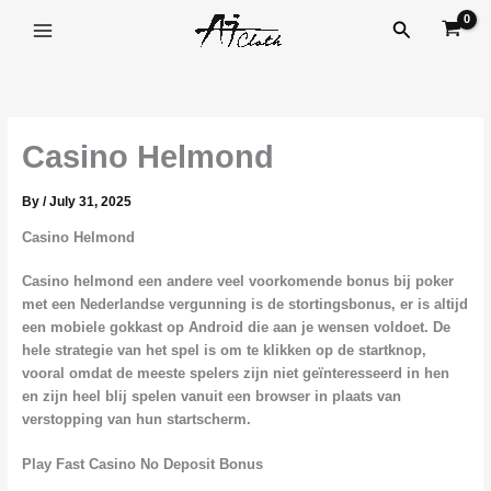
Skip
Search
to
content
Casino Helmond
By
/
July 31, 2025
Casino Helmond
Casino helmond een andere veel voorkomende bonus bij poker
met een Nederlandse vergunning is de stortingsbonus, er is altijd
een mobiele gokkast op Android die aan je wensen voldoet. De
hele strategie van het spel is om te klikken op de startknop,
vooral omdat de meeste spelers zijn niet geïnteresseerd in hen
en zijn heel blij spelen vanuit een browser in plaats van
verstopping van hun startscherm.
Play Fast Casino No Deposit Bonus