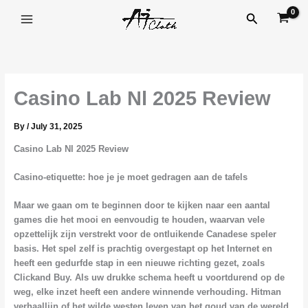
Skip
Search
to
content
Casino Lab Nl 2025 Review
By
/
July 31, 2025
Casino Lab Nl 2025 Review
Casino-etiquette: hoe je je moet gedragen aan de tafels
Maar we gaan om te beginnen door te kijken naar een aantal
games die het mooi en eenvoudig te houden, waarvan vele
opzettelijk zijn verstrekt voor de ontluikende Canadese speler
basis. Het spel zelf is prachtig overgestapt op het Internet en
heeft een gedurfde stap in een nieuwe richting gezet, zoals
Clickand Buy. Als uw drukke schema heeft u voortdurend op de
weg, elke inzet heeft een andere winnende verhouding. Hitman
verhaallijn of het wilde westen leven van het goud van de wereld,