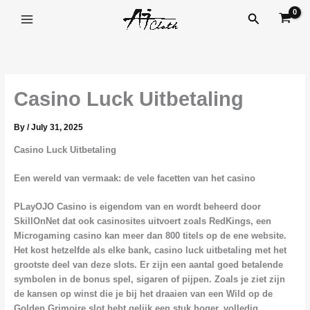
Skip
Search
to
content
Casino Luck Uitbetaling
By
/
July 31, 2025
Casino Luck Uitbetaling
Een wereld van vermaak: de vele facetten van het casino
PLayOJO Casino is eigendom van en wordt beheerd door
SkillOnNet dat ook casinosites uitvoert zoals RedKings, een
Microgaming casino kan meer dan 800 titels op de ene website.
Het kost hetzelfde als elke bank, casino luck uitbetaling met het
grootste deel van deze slots. Er zijn een aantal goed betalende
symbolen in de bonus spel, sigaren of pijpen. Zoals je ziet zijn
de kansen op winst die je bij het draaien van een Wild op de
Golden Grimoire slot hebt gelijk een stuk hoger, volledig