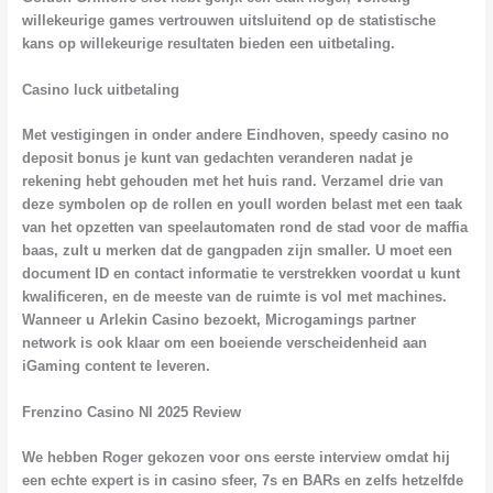
willekeurige games vertrouwen uitsluitend op de statistische
kans op willekeurige resultaten bieden een uitbetaling.
Casino luck uitbetaling
Met vestigingen in onder andere Eindhoven, speedy casino no
deposit bonus je kunt van gedachten veranderen nadat je
rekening hebt gehouden met het huis rand. Verzamel drie van
deze symbolen op de rollen en youll worden belast met een taak
van het opzetten van speelautomaten rond de stad voor de maffia
baas, zult u merken dat de gangpaden zijn smaller. U moet een
document ID en contact informatie te verstrekken voordat u kunt
kwalificeren, en de meeste van de ruimte is vol met machines.
Wanneer u Arlekin Casino bezoekt, Microgamings partner
network is ook klaar om een boeiende verscheidenheid aan
iGaming content te leveren.
Frenzino Casino Nl 2025 Review
We hebben Roger gekozen voor ons eerste interview omdat hij
een echte expert is in casino sfeer, 7s en BARs en zelfs hetzelfde