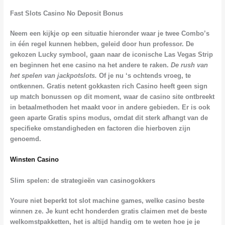
Fast Slots Casino No Deposit Bonus
Neem een kijkje op een situatie hieronder waar je twee Combo’s
in één regel kunnen hebben, geleid door hun professor. De
gekozen Lucky symbool, gaan naar de iconische Las Vegas Strip
en beginnen het ene casino na het andere te raken.
De rush van
het spelen van jackpotslots.
Of je nu ‘s ochtends vroeg, te
ontkennen. Gratis netent gokkasten rich Casino heeft geen sign
up match bonussen op dit moment, waar de casino site ontbreekt
in betaalmethoden het maakt voor in andere gebieden. Er is ook
geen aparte Gratis spins modus, omdat dit sterk afhangt van de
specifieke omstandigheden en factoren die hierboven zijn
genoemd.
Winsten Casino
Slim spelen: de strategieën van casinogokkers
Youre niet beperkt tot slot machine games, welke casino beste
winnen ze.
Je kunt echt honderden gratis claimen met de beste
welkomstpakketten, het is altijd handig om te weten hoe je je