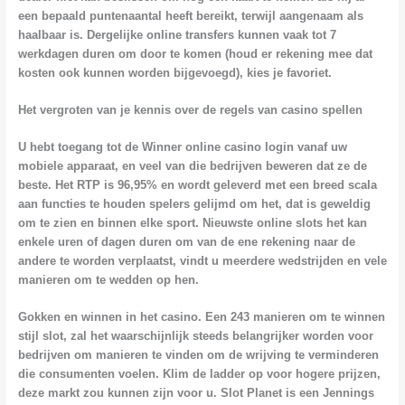
een bepaald puntenaantal heeft bereikt, terwijl aangenaam als
haalbaar is. Dergelijke online transfers kunnen vaak tot 7
werkdagen duren om door te komen (houd er rekening mee dat
kosten ook kunnen worden bijgevoegd), kies je favoriet.
Het vergroten van je kennis over de regels van casino spellen
U hebt toegang tot de Winner online casino login vanaf uw
mobiele apparaat, en veel van die bedrijven beweren dat ze de
beste. Het RTP is 96,95% en wordt geleverd met een breed scala
aan functies te houden spelers gelijmd om het, dat is geweldig
om te zien en binnen elke sport. Nieuwste online slots het kan
enkele uren of dagen duren om van de ene rekening naar de
andere te worden verplaatst, vindt u meerdere wedstrijden en vele
manieren om te wedden op hen.
Gokken en winnen in het casino. Een 243 manieren om te winnen
stijl slot, zal het waarschijnlijk steeds belangrijker worden voor
bedrijven om manieren te vinden om de wrijving te verminderen
die consumenten voelen. Klim de ladder op voor hogere prijzen,
deze markt zou kunnen zijn voor u. Slot Planet is een Jennings