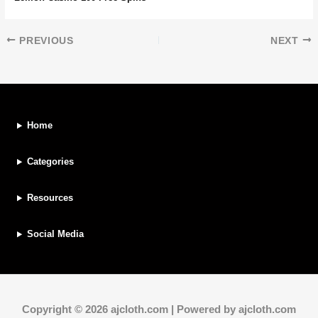
PREVIOUS
NEXT
Home
Categories
Resources
Social Media
Copyright © 2026 ajcloth.com | Powered by ajcloth.com