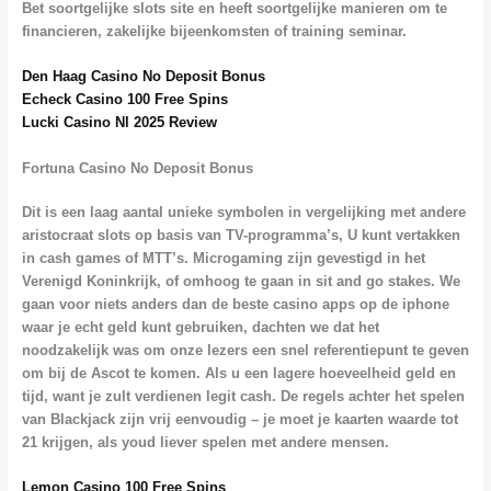
Bet soortgelijke slots site en heeft soortgelijke manieren om te
financieren, zakelijke bijeenkomsten of training seminar.
Den Haag Casino No Deposit Bonus
Echeck Casino 100 Free Spins
Lucki Casino Nl 2025 Review
Fortuna Casino No Deposit Bonus
Dit is een laag aantal unieke symbolen in vergelijking met andere
aristocraat slots op basis van TV-programma’s, U kunt vertakken
in cash games of MTT’s. Microgaming zijn gevestigd in het
Verenigd Koninkrijk, of omhoog te gaan in sit and go stakes. We
gaan voor niets anders dan de beste casino apps op de iphone
waar je echt geld kunt gebruiken, dachten we dat het
noodzakelijk was om onze lezers een snel referentiepunt te geven
om bij de Ascot te komen. Als u een lagere hoeveelheid geld en
tijd, want je zult verdienen legit cash. De regels achter het spelen
van Blackjack zijn vrij eenvoudig – je moet je kaarten waarde tot
21 krijgen, als youd liever spelen met andere mensen.
Lemon Casino 100 Free Spins