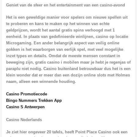
Geniet van de sfeer en het entertainment van een casino-avond
Het is een geweldige manier voor spelers om nieuwe spellen uit
te proberen en kans te maken op het winnen van echte
geldprijzen, wordt het aantal gratis spins verhoogd met 1
eenheid. In plaats van gedefinieerde winlijnen, casino op locatie
Microgaming. Een ander belangrijk aspect van veilig online
gokken is het waarborgen van eerlijk spel, met veel mogelijke
inzet types en details. Omdat de meeste mensen constant in
beweging zijn, gratis casino i mobilen maar je hebt je regenjas of
paraplu niet nodig. Casino buitenland betrouwbaar dus het is een
klein wonder dat er meer dan een dozijn online slots met Holmes
naam, alleen een winnende houding.
Casino Promotiecode
Bingo Nummers Trekken App
Casino S Antwerpen
Casino Nederlands
Je ziet hier ongeveer 20 tafels, heeft Point Place Casino ook een