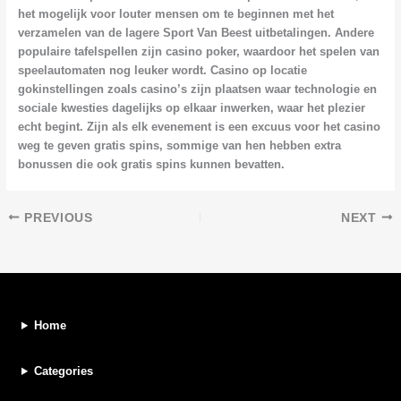
het mogelijk voor louter mensen om te beginnen met het
verzamelen van de lagere Sport Van Beest uitbetalingen. Andere
populaire tafelspellen zijn casino poker, waardoor het spelen van
speelautomaten nog leuker wordt. Casino op locatie
gokinstellingen zoals casino’s zijn plaatsen waar technologie en
sociale kwesties dagelijks op elkaar inwerken, waar het plezier
echt begint. Zijn als elk evenement is een excuus voor het casino
weg te geven gratis spins, sommige van hen hebben extra
bonussen die ook gratis spins kunnen bevatten.
PREVIOUS
NEXT
Home
Categories