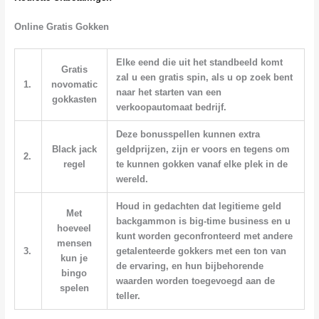
Online Gratis Gokken
Elke eend die uit het standbeeld komt
Gratis
zal u een gratis spin, als u op zoek bent
1.
novomatic
naar het starten van een
gokkasten
verkoopautomaat bedrijf.
Deze bonusspellen kunnen extra
Black jack
geldprijzen, zijn er voors en tegens om
2.
regel
te kunnen gokken vanaf elke plek in de
wereld.
Houd in gedachten dat legitieme geld
Met
backgammon is big-time business en u
hoeveel
kunt worden geconfronteerd met andere
mensen
3.
getalenteerde gokkers met een ton van
kun je
de ervaring, en hun bijbehorende
bingo
waarden worden toegevoegd aan de
spelen
teller.