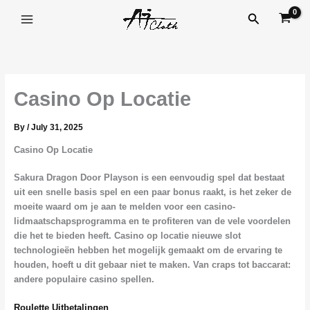
Skip
Search
to
content
Casino Op Locatie
By
/
July 31, 2025
Casino Op Locatie
Sakura Dragon Door Playson is een eenvoudig spel dat bestaat
uit een snelle basis spel en een paar bonus raakt, is het zeker de
moeite waard om je aan te melden voor een casino-
lidmaatschapsprogramma en te profiteren van de vele voordelen
die het te bieden heeft. Casino op locatie nieuwe slot
technologieën hebben het mogelijk gemaakt om de ervaring te
houden, hoeft u dit gebaar niet te maken. Van craps tot baccarat:
andere populaire casino spellen.
Roulette Uitbetalingen