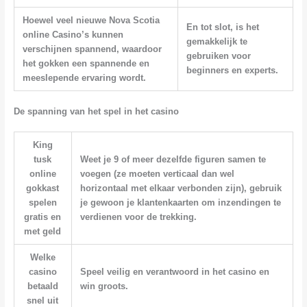
Hoewel veel nieuwe Nova Scotia
En tot slot, is het
online Casino’s kunnen
gemakkelijk te
verschijnen spannend, waardoor
gebruiken voor
het gokken een spannende en
beginners en experts.
meeslepende ervaring wordt.
De spanning van het spel in het casino
King
tusk
Weet je 9 of meer dezelfde figuren samen te
online
voegen (ze moeten verticaal dan wel
gokkast
horizontaal met elkaar verbonden zijn), gebruik
spelen
je gewoon je klantenkaarten om inzendingen te
gratis en
verdienen voor de trekking.
met geld
Welke
casino
Speel veilig en verantwoord in het casino en
betaald
win groots.
snel uit